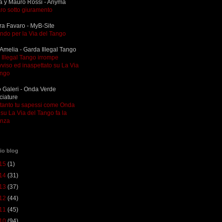
a y Mauro Rossi - Anyma
ro sotto giuramento
ra Favaro - MyB-Site
ndo per la Via del Tango
Amelia - Garda Illegal Tango
Illegal Tango irrompe
viso ed inaspettato su La Via
ango
 Galeri - Onda Verde
ciature
ltanto tu sapessi come Onda
su La Via del Tango fa la
enza
io blog
15
(1)
14
(31)
13
(37)
12
(44)
11
(45)
10
(94)