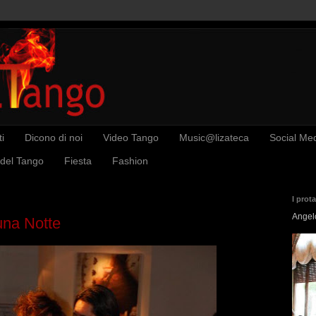
i
Dicono di noi
Video Tango
Music@lizateca
Social Me
 del Tango
Fiesta
Fashion
I prot
Angel
una Notte