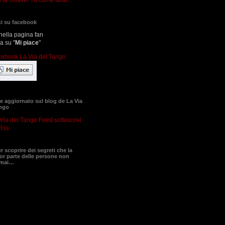
i su facebook
nella pagina fan
ca su "
Mi piace
"
 aggiornato sul blog de La Via
ango
sottoscrivi
Rss
er scoprire dei segreti che la
r parte delle persone non
 mai…