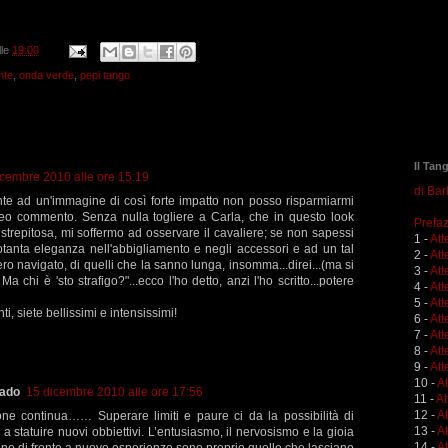
lle
19:00
nte
,
onda verde
,
pepi tango
Il Tan
icembre 2010 alle ore 15:19
di Ba
nte ad un'immagine di così forte impatto non posso risparmiarmi
eo commento. Senza nulla togliere a Carla, che in questo look
Prefaz
 strepitosa, mi soffermo ad osservare il cavaliere; se non sapessi
1 -
Att
cotanta eleganza nell'abbigliamento e negli accessori e ad un tal
2 -
Att
o navigato, di quelli che la sanno lunga, insomma...direi...(ma si
3 -
Att
a chi è 'sto strafigo?"...ecco l'ho detto, anzi l'ho scritto...potere
4 -
Att
5 -
Att
i, siete bellissimi e intensissimi!
6 -
Att
7 -
Att
8 -
Att
9 -
Att
10 -
A
rado
15 dicembre 2010 alle ore 17:56
11 -
At
12 -
A
one continua…… Superare limiti e paure ci da la possibilità di
13 -
At
a a statuire nuovi obbiettivi. L’entusiasmo, il nervosismo e la gioia
14 -
At
ono di fronte a nuove esperienze sono proprio quelle che lasciano