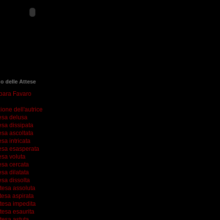
go delle Attese
rbara Favaro
ione dell'autrice
esa delusa
esa dissipata
esa ascoltata
esa intricata
esa esasperata
esa voluta
esa cercata
esa dilatata
esa dissolta
ttesa assoluta
tesa aspirata
ttesa impedita
tesa esaurita
tesa astuta