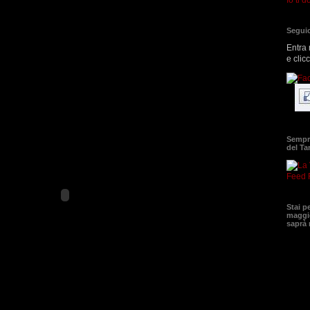
Seguic
Entra 
e clic
Sempre
del T
Feed 
Stai p
maggio
saprà