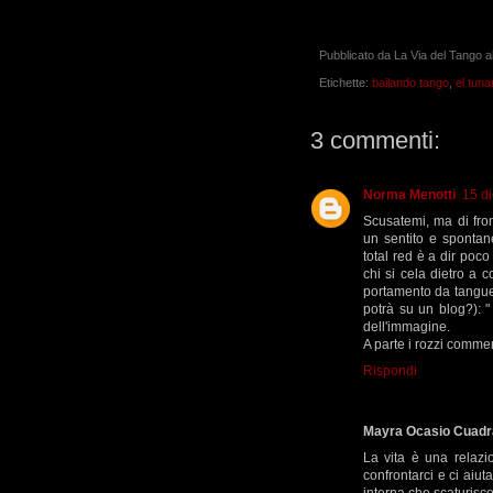
Pubblicato da
La Via del Tango
a
Etichette:
bailando tango
,
el tuna
3 commenti:
Norma Menotti
15 d
Scusatemi, ma di fro
un sentito e spontan
total red è a dir poco
chi si cela dietro a 
portamento da tanguer
potrà su un blog?): " M
dell'immagine.
A parte i rozzi comment
Rispondi
Mayra Ocasio Cuad
La vita è una relazi
confrontarci e ci aiut
interna che scaturisc