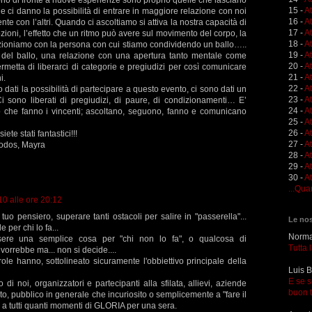
15 -
A
e ci danno la possibilità di entrare in maggiore relazione con noi
16 -
A
te con l’altri. Quando ci ascoltiamo si attiva la nostra capacità di
17 -
A
zioni, l’effetto che un ritmo può avere sul movimento del corpo, la
18 -
A
azioniamo con la persona con cui stiamo condividendo un ballo…..
19 -
At
 del ballo, una relazione con una apertura tanto mentale come
20 -
At
metta di liberarci di categorie e pregiudizi per così comunicare
21 -
A
i.
22 -
At
o dati la possibilità di partecipare a questo evento, ci sono dati un
23 -
A
i sono liberati di pregiudizi, di paure, di condizionamenti… E’
24 -
A
o che fanno i vincenti; ascoltano, seguono, fanno e comunicano
25 -
A
26 -
At
ete stati fantastici!!!
27 -
At
todos, Mayra
28 -
At
29 -
A
30 -
At
...Qua
0 alle ore 20:12
tuo pensiero, superare tanti ostacoli per salire in "passerella"...
Le nos
 per chi lo fa...
Norma 
sere una semplice cosa per "chi non lo fa", o qualcosa di
Tutta 
 vorrebbe ma... non si decide....
e hanno, sottolineato sicuramente l'obbiettivo principale della
Luis B
E se s
i noi, organizzatori e partecipanti alla sfilata, allievi, aziende
buon 
o, pubblico in generale che incuriosito o semplicemente a "fare il
o a tutti quanti momenti di GLORIA per una sera.