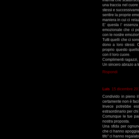
una traccia nel cuore 
stessi e successivamen
sentire la proprie emo
maniera in cui ci rel
E’ questa l’ essenza
emozionale che ci per
con le nostre emozion
Tutti quelli che ci son
dono a loro stessi. C
proprio questo quell
con il loro cuore.
Complimenti ragazzi, si
Un sincero abrazo a 
Rispondi
Luis
15 dicembre 201
Condivido in pieno il 
certamente non è facile
Invece potrebbe es
estraordinario per chi
Comunque le tue parol
nostra proposta.
Una sfida per ognuno d
che ci hanno apoggiat
tifo" ci hanno regalat