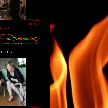
www.an
geloman
ne.com
G. Colotti
www.sh