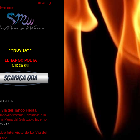
amanag
ivre.com
***NOVITA'***
EL TANGO POETA
Clicca qui
VI BLOG
 Via del Tango Fiesta
 Dono Ancestrale Femminile e la
na Piena del Solstizio d’Inverno
anni fa
deo Interviste de La Via del
ango