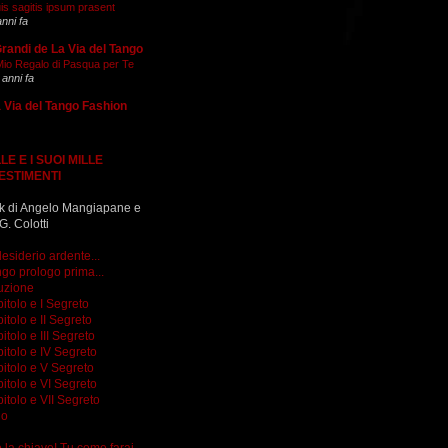
is sagitis ipsum prasent
anni fa
Grandi de La Via del Tango
 Mio Regalo di Pasqua per Te
 anni fa
 Via del Tango Fashion
LE E I SUOI MILLE
ESTIMENTI
k di Angelo Mangiapane e
G. Colotti
esiderio ardente...
go prologo prima...
uzione
itolo e I Segreto
itolo e II Segreto
itolo e III Segreto
itolo e IV Segreto
itolo e V Segreto
itolo e VI Segreto
itolo e VII Segreto
go
do la chiave! Tu come farai...