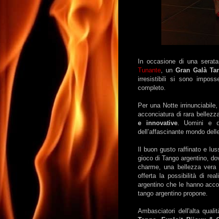
In occasione di una serata
Tunante
, un
Gran Galà Ta
irresistibili si sono imposs
completo.
Per una Notte irrinunciabile
acconciatura di rara bellezz
e innovative
. Uomini e do
dell’affascinante mondo dell
Il buon gusto raffinato e lu
gioco di Tango argentino, dov
charme, una bellezza vera e
offerta la possibilità di re
argentino che le hanno acc
tango argentino propone.
Ambasciatori dell'alta quali