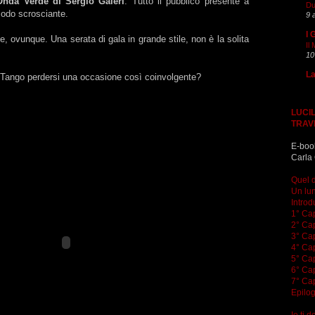
Onda Verde di Sergio Galeri
. Tutto il pubblico presente a
Du
modo scrosciante.
9 
I 
e, ovunque. Una serata di gala in grande stile, non è la solita
Il
10
La
 Tango perdersi una occasione così coinvolgente?
LUCIL
TRAV
E-boo
Carla 
Quel d
Un lun
Introd
1° Cap
2° Cap
3° Cap
4° Cap
5° Cap
6° Cap
7° Cap
Epilo
Io ti 