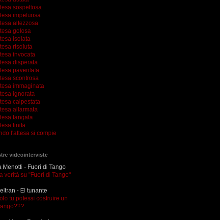
ttesa sospettosa
ttesa impetuosa
ttesa altezzosa
ttesa golosa
tesa isolata
tesa risoluta
ttesa invocata
tesa disperata
ttesa paventata
ttesa scontrosa
ttesa immaginata
tesa ignorata
tesa calpestata
tesa allarmata
ttesa tangata
tesa finita
ndo l'attesa si compie
tre videointerviste
Menotti - Fuori di Tango
la verità su "Fuori di Tango"
eltran - El tunante
olo tu potessi costruire un
tango???