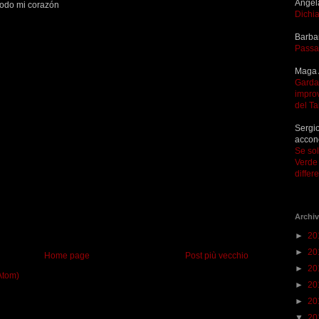
Angel
todo mi corazón
Dichia
Barba
Passa
Maga 
Garda 
improv
del T
Sergio
accon
Se so
Verde 
differ
Archiv
►
20
►
20
Home page
Post più vecchio
►
20
Atom)
►
20
►
20
▼
20