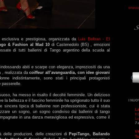
erwou
 esclusiva e prestigiosa, organizzata da
Luis Beltran - El
ngo & Fashion al Mad 10
di Castenedolo (BS) , emozioni
essate di tutti ballerini di Tango argentino della scuola al
, indossando abiti e scarpe con eleganza, impreziositi da una
a , realizzata da
coiffeur all’avanguardia, con idee giovani
nne indistintamente, sono stati i principali protagonisti
e passerelle.
ssuoso, ha messo in risalto il decolté femminile. Un delizioso
e la bellezza e il fascino femminile ha sprigionato tutto il suo
I NUO
 sincera tipica di ballerine non professioniste, cui è stata
La
alizzare un sogno, un sogno condiviso dai ballerini di tango
Il
ompagnate in una danza meravigliosa ed espressiva, come il
Lu
7 
Vi
tà delle produzioni, delle creazioni di
PepiTango, Bailando
T