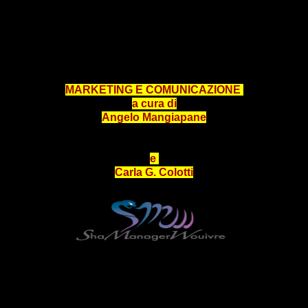
MARKETING E COMUNICAZIONE
a cura di
Angelo Mangiapane
e
Carla G. Colotti