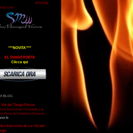
amanag
ivre.com
***NOVITA'***
EL TANGO POETA
Clicca qui
VI BLOG
 Via del Tango Fiesta
 Dono Ancestrale Femminile e la
na Piena del Solstizio d’Inverno
anni fa
deo Interviste de La Via del
ango