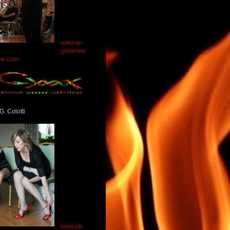
www.an
geloman
ne.com
G. Colotti
www.sh