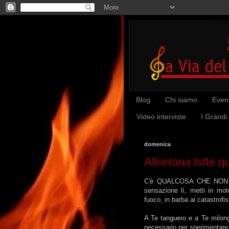
Blog
Chi siamo
Event
Video interviste
I Grandi
domenica
Allontana tutte qu
C'è QUALCOSA CHE NON QUA
sensazione lì, metti in mot
fuoco, in barba ai catastrofis
A Te tanguero e a Te milongu
necessario per sperimentare u