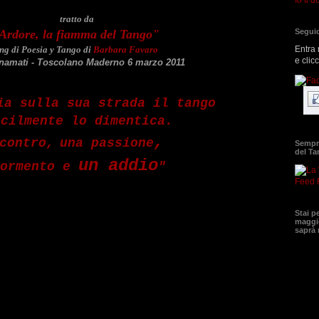
tratto da
Seguic
Ardore, la fiamma del Tango"
Entra 
ng di Poesia y Tango di
Barbara Favaro
e clic
namati - Toscolano Maderno 6 marzo 2011
ia sulla sua strada il tango
icilmente lo dimentica.
,
contro,
u
na
passione
Sempre
del T
u
n addio
tormento e
"
Feed 
Stai p
maggio
saprà