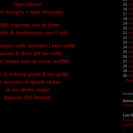
Ogni istante
15 -
A
16 -
A
i risveglio e ogni tramonto
17 -
A
18 -
A
19 -
At
ddio ingoiato con la fame
20 -
At
do la lontananza con il sale
21 -
A
22 -
At
23 -
A
sempre mille saranno i miei addii
24 -
A
25 -
A
olcare le linee del tuo volto
26 -
At
l tempo non sa essere scalfito
27 -
At
28 -
At
29 -
A
 la volontà perde il suo grido
30 -
At
...Qua
 sussurro ti riporta vicino
In un eterno addio
Le nos
Imposto dal Destino
Norma 
Tutta 
Luis B
E se s
buon 