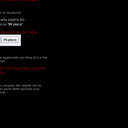
i su facebook
nella pagina fan
ca su "
Mi piace
"
 aggiornato sul blog de La Via
ango
sottoscrivi
Rss
er scoprire dei segreti che la
r parte delle persone non
 mai…