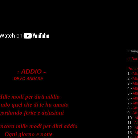
Il Tan
di Ba
Prefaz
- ADDIO
–
1 -
Att
DEVO ANDARE
2 -
Att
3 -
Att
4 -
Att
5 -
Att
ille modi per dirti addio
6 -
Att
7 -
Att
ndo quel che di te ho amato
8 -
Att
cordando ferite e delusioni
9 -
Att
10 -
A
11 -
At
ancora mille modi per dirti addio
12 -
A
13 -
At
Ogni giorno e notte
14 -
At