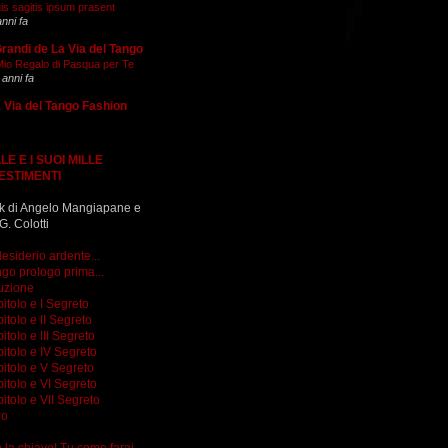
is sagitis ipsum prasent
anni fa
Grandi de La Via del Tango
 Mio Regalo di Pasqua per Te
 anni fa
 Via del Tango Fashion
LE E I SUOI MILLE
ESTIMENTI
k di Angelo Mangiapane e
G. Colotti
esiderio ardente...
go prologo prima...
uzione
itolo e I Segreto
itolo e II Segreto
itolo e III Segreto
itolo e IV Segreto
itolo e V Segreto
itolo e VI Segreto
itolo e VII Segreto
go
do la chiave! Tu come farai...