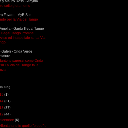
a y Mauro Rossi - Anyma
ro sotto giuramento
ra Favaro - MyB-Site
ndo per la Via del Tango
Amelia - Garda Illegal Tango
Illegal Tango irrompe
viso ed inaspettato su La Via
ango
 Galeri - Onda Verde
ciature
ltanto tu sapessi come Onda
su La Via del Tango fa la
enza
io blog
15
(1)
14
(31)
13
(37)
12
(44)
dicembre
(6)
Allontana tutte quelle "pippe" e