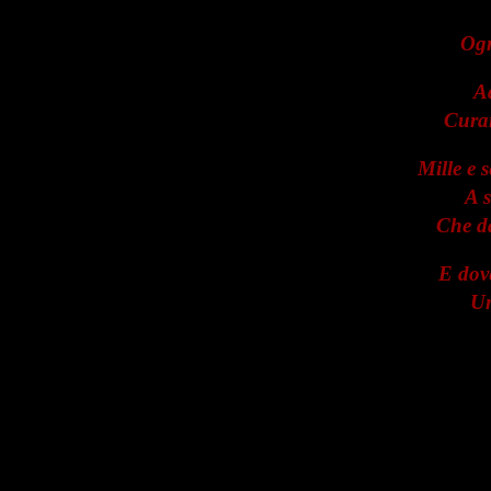
Ogn
A
Curan
Mille e 
A s
Che da
E dove
Un