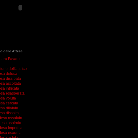
go delle Attese
rbara Favaro
ione dell'autrice
esa delusa
esa dissipata
esa ascoltata
esa intricata
esa esasperata
esa voluta
esa cercata
esa dilatata
esa dissolta
ttesa assoluta
tesa aspirata
ttesa impedita
tesa esaurita
tesa astuta