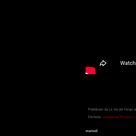
Pubblicato da
La Via del Tango
a
Etichette:
aspettando l'8 marzo
,
martedì