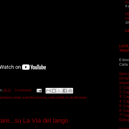
Du
9 
I 
Il
10
La
LUCIL
TRAV
E-boo
Carla 
Quel d
Un lun
Introd
1° Cap
lle
20:11
0 commenti
2° Cap
3° Cap
apodanno tango argentino brescia
,
carla colotti
,
la via del tango
4° Cap
5° Cap
6° Cap
7° Cap
are...su La Via del tango
Epilo
Io ti 