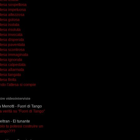
ttesa sospettosa
ttesa impetuosa
ttesa altezzosa
ttesa golosa
tesa isolata
tesa risoluta
ttesa invocata
tesa disperata
ttesa paventata
ttesa scontrosa
ttesa immaginata
tesa ignorata
tesa calpestata
tesa allarmata
ttesa tangata
tesa finita
ndo l'attesa si compie
tre videointerviste
Menotti - Fuori di Tango
la verità su "Fuori di Tango"
eltran - El tunante
olo tu potessi costruire un
tango???