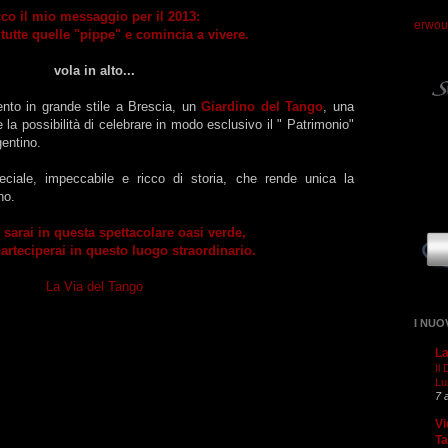
co il mio messaggio per il 2013:
erwou
 tutte quelle "pippe" e comincia a vivere.
vola in alto...
ento in grande stile a Brescia, un
Giardino del Tango
, una
 la possibilità di celebrare in modo esclusivo il " Patrimonio"
gentino.
iale, impeccabile e ricco di storia, che rende unica la
ino.
sarai in questa spettacolare oasi verde,
arteciperai in questo luogo straordinario.
La Via del Tango
I NUO
La
Il
Lu
7 
Vi
T