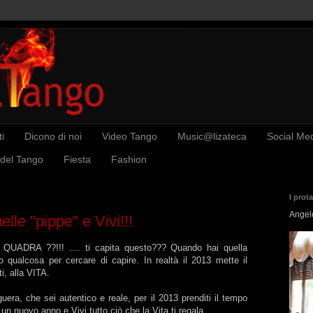
i
Dicono di noi
Video Tango
Music@lizateca
Social Me
 del Tango
Fiesta
Fashion
I prot
Angel
elle "pippe" e Vivi!!!
DRA ??!!! .... ti capita questo??? Quando hai quella
o qualcosa per cercare di capire. In realtà il 2013 mette il
ti, alla VITA.
era, che sei autentico e reale, per il 2013 prenditi il tempo
n nuovo anno e Vivi tutto ciò che la Vita ti regala.