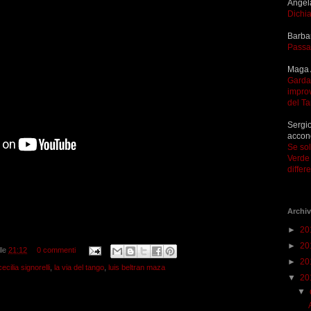
Angel
Dichia
Barba
Passa
Maga 
Garda 
improv
del T
Sergio
accon
Se so
Verde 
differ
Archiv
►
20
►
20
lle
21:12
0 commenti
►
20
cecilia signorelli
,
la via del tango
,
luis beltran maza
▼
20
▼