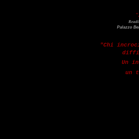
"
Readi
Palazzo Be
"Chi incroc
diff
Un in
un 