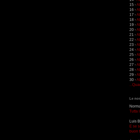
15 -
A
16 -
A
17 -
A
18 -
A
19 -
At
20 -
At
21 -
A
22 -
At
23 -
A
24 -
A
25 -
A
26 -
At
27 -
At
28 -
At
29 -
A
30 -
At
...Qua
Le nos
Norma 
Tutta 
Luis B
E se s
buon 