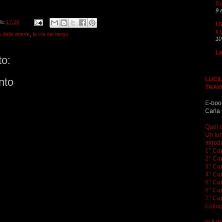
Du
9 
lle
17:30
I 
Il
o delle attese
,
la via del tango
10
La
o:
LUCIL
nto
TRAV
E-boo
Carla 
Quel d
Un lun
Introd
1° Cap
2° Cap
3° Cap
4° Cap
5° Cap
6° Cap
7° Cap
Epilo
Io ti 