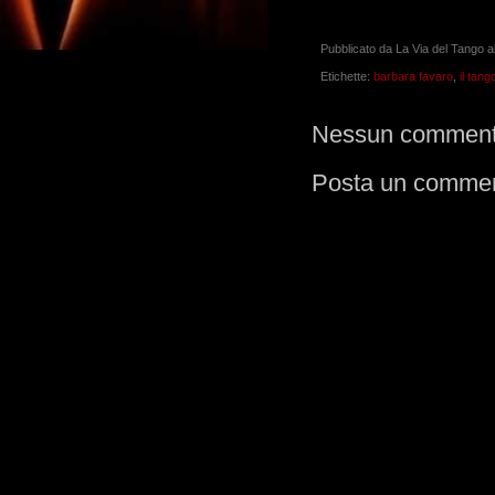
Pubblicato da
La Via del Tango
a
Etichette:
barbara favaro
,
il tang
Nessun comment
Posta un comme