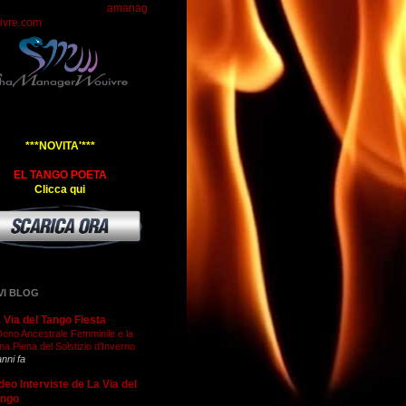
amanag
ivre.com
***NOVITA'***
EL TANGO POETA
Clicca qui
VI BLOG
 Via del Tango Fiesta
 Dono Ancestrale Femminile e la
na Piena del Solstizio d’Inverno
anni fa
deo Interviste de La Via del
ango