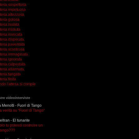
ttesa sospettosa
ttesa impetuosa
ttesa altezzosa
ttesa golosa
tesa isolata
tesa risoluta
ttesa invocata
tesa disperata
ttesa paventata
ttesa scontrosa
ttesa immaginata
tesa ignorata
tesa calpestata
tesa allarmata
ttesa tangata
tesa finita
ndo l'attesa si compie
tre videointerviste
Menotti - Fuori di Tango
la verità su "Fuori di Tango"
eltran - El tunante
olo tu potessi costruire un
tango???