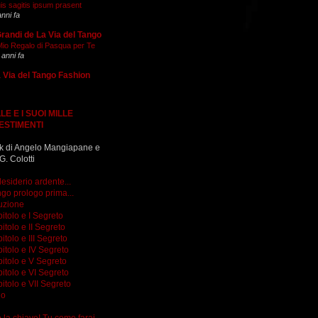
is sagitis ipsum prasent
anni fa
Grandi de La Via del Tango
 Mio Regalo di Pasqua per Te
 anni fa
 Via del Tango Fashion
LE E I SUOI MILLE
ESTIMENTI
k di Angelo Mangiapane e
G. Colotti
esiderio ardente...
go prologo prima...
uzione
itolo e I Segreto
itolo e II Segreto
itolo e III Segreto
itolo e IV Segreto
itolo e V Segreto
itolo e VI Segreto
itolo e VII Segreto
go
do la chiave! Tu come farai...