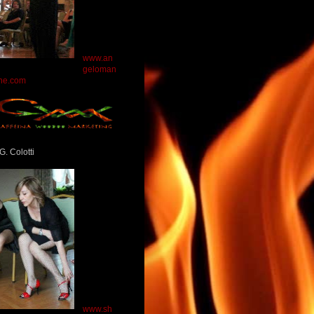
www.an
geloman
ne.com
G. Colotti
www.sh