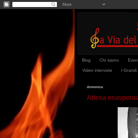
Blog
Chi siamo
Event
Video interviste
I Grandi
domenica
Attesa esasperata