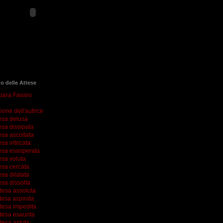
go delle Attese
rbara Favaro
ione dell'autrice
esa delusa
esa dissipata
esa ascoltata
esa intricata
esa esasperata
esa voluta
esa cercata
esa dilatata
esa dissolta
ttesa assoluta
tesa aspirata
ttesa impedita
tesa esaurita
tesa astuta