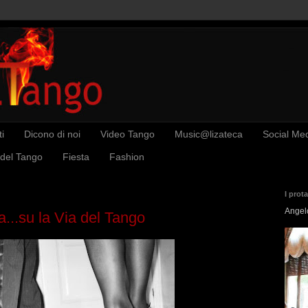
i
Dicono di noi
Video Tango
Music@lizateca
Social Me
 del Tango
Fiesta
Fashion
I prot
Angel
...su la Via del Tango