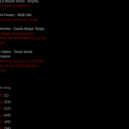
a y Mauro Rossi - Anyma
ro sotto giuramento
ra Favaro - MyB-Site
ndo per la Via del Tango
Amelia - Garda Illegal Tango
Illegal Tango irrompe
viso ed inaspettato su La Via
ango
 Galeri - Onda Verde
ciature
ltanto tu sapessi come Onda
su La Via del Tango fa la
enza
io blog
15
(1)
14
(31)
13
(37)
12
(44)
11
(45)
10
(94)