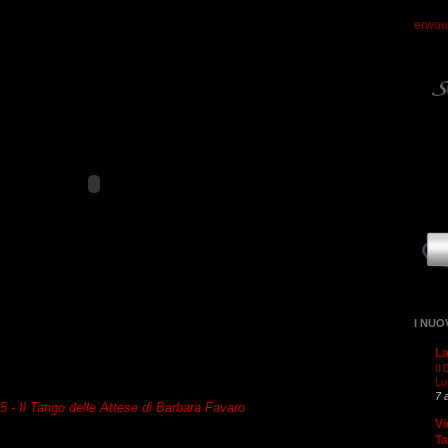
erwou
I NUO
La
Il
Lu
7 
 5 -
Il Tango delle Attese
di Barbara Favaro
Vi
T