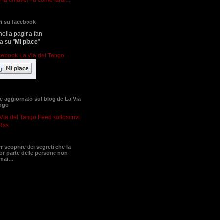
i su facebook
nella pagina fan
ca su "
Mi piace
"
 aggiornato sul blog de La Via
ango
sottoscrivi
Rss
er scoprire dei segreti che la
r parte delle persone non
 mai…