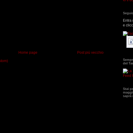
Seguic
Entra 
e clic
Home page
Post più vecchio
Sempre
Atom)
del T
Feed 
Stai p
maggio
saprà