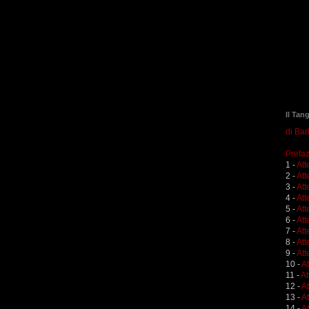
Il Tan
di Ba
Prefaz
1 -
Att
2 -
Att
3 -
Att
4 -
Att
5 -
Att
6 -
Att
7 -
Att
8 -
Att
9 -
Att
10 -
A
11 -
At
12 -
A
13 -
At
14 -
At