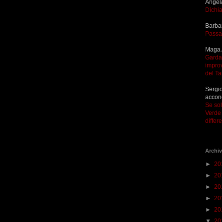
Angel
Dichia
Barba
Passa
Maga 
Garda 
improv
del T
Sergio
accon
Se so
Verde 
differ
Archiv
►
20
►
20
►
20
►
20
►
20
▼
20