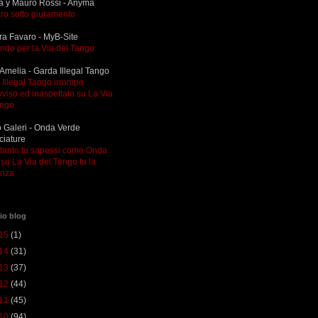
a y Mauro Rossi - Anyma
ro sotto giuramento
ra Favaro - MyB-Site
ndo per la Via del Tango
Amelia - Garda Illegal Tango
Illegal Tango irrompe
viso ed inaspettato su La Via
ango
 Galeri - Onda Verde
ciature
ltanto tu sapessi come Onda
su La Via del Tango fa la
enza
io blog
15
(1)
14
(31)
13
(37)
12
(44)
11
(45)
10
(94)