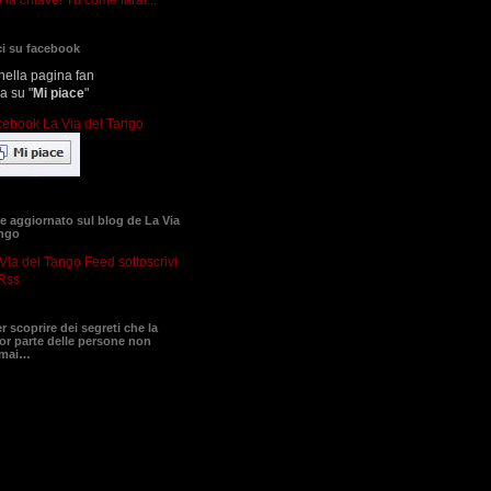
i su facebook
nella pagina fan
ca su "
Mi piace
"
 aggiornato sul blog de La Via
ango
sottoscrivi
Rss
er scoprire dei segreti che la
r parte delle persone non
 mai…