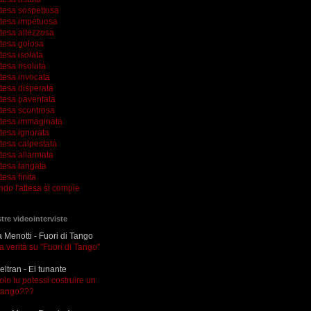
ttesa sospettosa
ttesa impetuosa
ttesa altezzosa
ttesa golosa
tesa isolata
tesa risoluta
ttesa invocata
tesa disperata
ttesa paventata
ttesa scontrosa
ttesa immaginata
tesa ignorata
tesa calpestata
tesa allarmata
ttesa tangata
tesa finita
ndo l'attesa si compie
tre videointerviste
Menotti - Fuori di Tango
la verità su "Fuori di Tango"
eltran - El tunante
olo tu potessi costruire un
tango???