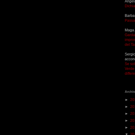
Angel
Dichia
Barba
Passa
Maga 
Garda 
improv
del T
Sergio
accon
Se so
Verde 
differ
Archiv
►
20
►
20
►
20
►
20
►
20
▼
20