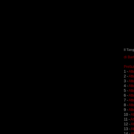
Il Tan
di Ba
Prefaz
1 -
Att
2 -
Att
3 -
Att
4 -
Att
5 -
Att
6 -
Att
7 -
Att
8 -
Att
9 -
Att
10 -
A
11 -
At
12 -
A
13 -
At
14 -
At