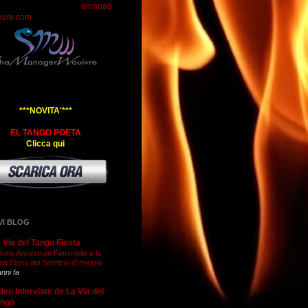
amanag
ivre.com
***NOVITA'***
EL TANGO POETA
Clicca qui
VI BLOG
 Via del Tango Fiesta
 Dono Ancestrale Femminile e la
na Piena del Solstizio d’Inverno
anni fa
deo Interviste de La Via del
ango