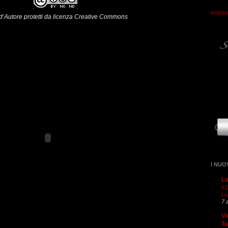
erwou
i d’Autore protetti da licenza Creative Commons
I NUO
La
Il
Lu
7 
Vi
T