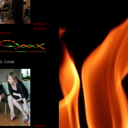
www.an
geloman
ne.com
G. Colotti
www.sh