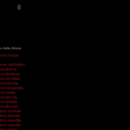
go delle Attese
rbara Favaro
ione dell'autrice
esa delusa
esa dissipata
esa ascoltata
esa intricata
esa esasperata
esa voluta
esa cercata
esa dilatata
esa dissolta
ttesa assoluta
tesa aspirata
ttesa impedita
tesa esaurita
tesa astuta