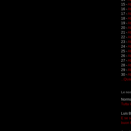
15 -
A
16 -
A
17 -
A
18 -
A
19 -
At
20 -
At
21 -
A
22 -
At
23 -
A
24 -
A
25 -
A
26 -
At
27 -
At
28 -
At
29 -
A
30 -
At
...Qua
Le nos
Norma 
Tutta 
Luis B
E se s
buon 