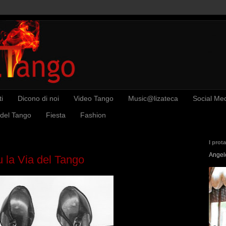
i
Dicono di noi
Video Tango
Music@lizateca
Social Me
 del Tango
Fiesta
Fashion
I prot
Angel
su la Via del Tango