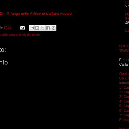
Du
9 
19 -
Il Tango delle Attese
di Barbara Favaro
I 
Il
10
lle
17:30
La
o delle attese
,
la via del tango
LUCIL
o:
TRAV
E-boo
nto
Carla 
Quel d
Un lun
Introd
1° Cap
2° Cap
3° Cap
4° Cap
5° Cap
6° Cap
7° Cap
Epilo
Io ti 