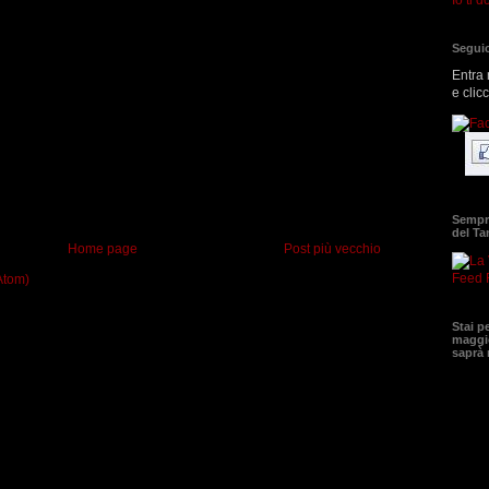
Seguic
Entra 
e clic
Sempre
del T
Home page
Post più vecchio
Feed 
Atom)
Stai p
maggio
saprà