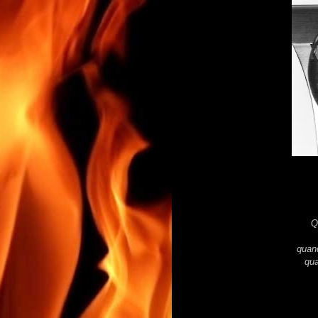
Q
quand
qua