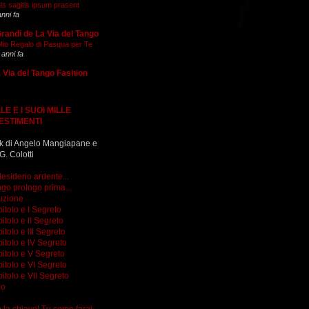
is sagitis ipsum prasent
anni fa
Grandi de La Via del Tango
 Mio Regalo di Pasqua per Te
 anni fa
 Via del Tango Fashion
LE E I SUOI MILLE
ESTIMENTI
k di Angelo Mangiapane e
G. Colotti
esiderio ardente...
go prologo prima...
uzione
itolo e I Segreto
itolo e II Segreto
itolo e III Segreto
itolo e IV Segreto
itolo e V Segreto
itolo e VI Segreto
itolo e VII Segreto
go
do la chiave! Tu come farai...