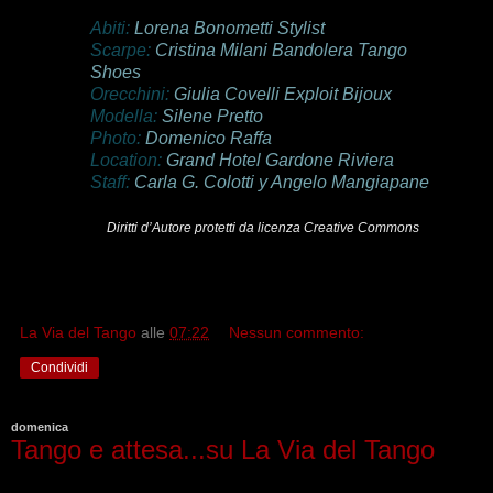
Abiti:
Lorena Bonometti Stylist
Scarpe:
Cristina Milani Bandolera Tango
Shoes
Orecchini:
Giulia Covelli
Exploit Bijoux
Modella:
Silene Pretto
Photo:
Domenico Raffa
Location:
Grand Hotel Gardone Riviera
Staff:
Carla G. Colotti y Angelo Mangiapane
Diritti d’Autore protetti da licenza Creative Commons
La Via del Tango
alle
07:22
Nessun commento:
Condividi
domenica
Tango e attesa...su La Via del Tango