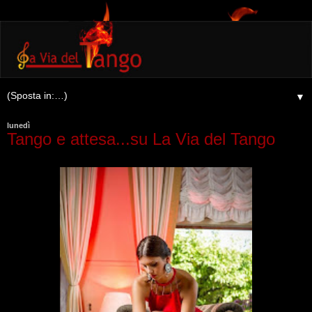
▼
lunedì
Tango e attesa...su La Via del Tango