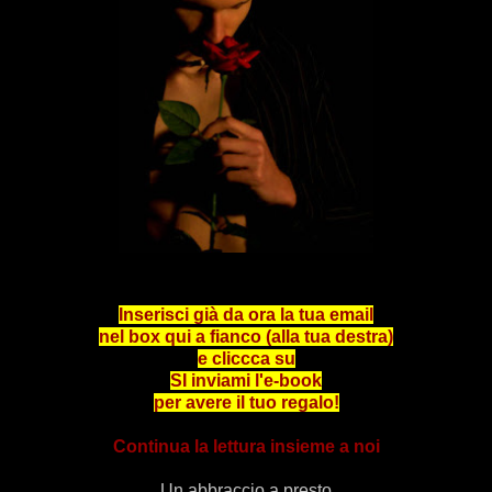
Inserisci già da ora la tua email
nel box qui a fianco (alla tua destra)
e cliccca su
SI inviami l'e-book
per avere il tuo regalo!
Continua la lettura insieme a noi
Un abbraccio a presto