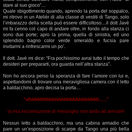
stare al suo gioco”…
Quale sbigottimento quando, aprendo la porta del soppalco,
mi ritrovo in un Atelièr di alta classe di vestiti di Tango, solo
l’imbarazzo della scelta può essere difficoltoso…il dott Javè
mi fa cenno col capo di andare oltre, in fondo alla stanza ci
sono due porte; apro la prima, quella di sinistra, ed uno
splendido bagno color verde smeraldo e fucsia pare
invitarmi a rinfrescarmi un po’.
Il dott. Javé mi dice: “Fra pochissimo avrai tutto il tempo che
desideri per prepararti, ora guarda nell’altra stanza”.
Non ho ancora perso la speranza di fare l’amore con lui e,
aspettandomi di trovare una meravigliosa camera con il letto
a baldacchino, apro decisa la porta…
“ohhhhhhhhhhhhhhhhhhhhhhhh…..”
la mia esclamazione di meraviglia non tarda ad arrivare!
Nessun letto a baldacchino, ma una cabina armadio che
pare un un’esposizione di scarpe da Tango una più bella