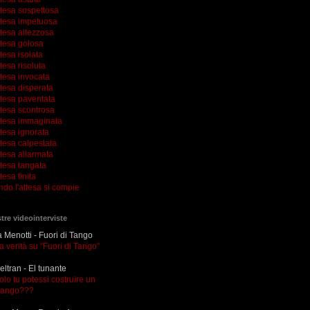
ttesa sospettosa
ttesa impetuosa
ttesa altezzosa
ttesa golosa
tesa isolata
tesa risoluta
ttesa invocata
tesa disperata
ttesa paventata
ttesa scontrosa
ttesa immaginata
tesa ignorata
tesa calpestata
tesa allarmata
ttesa tangata
tesa finita
ndo l'attesa si compie
tre videointerviste
Menotti - Fuori di Tango
la verità su "Fuori di Tango"
eltran - El tunante
olo tu potessi costruire un
tango???