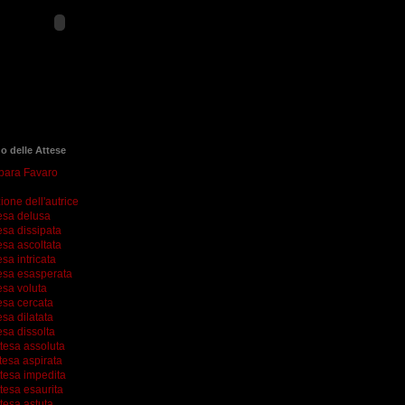
go delle Attese
rbara Favaro
ione dell'autrice
esa delusa
esa dissipata
esa ascoltata
esa intricata
esa esasperata
esa voluta
esa cercata
esa dilatata
esa dissolta
ttesa assoluta
tesa aspirata
ttesa impedita
tesa esaurita
tesa astuta