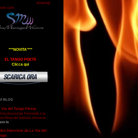
amanag
ivre.com
***NOVITA'***
EL TANGO POETA
Clicca qui
VI BLOG
 Via del Tango Fiesta
 Dono Ancestrale Femminile e la
na Piena del Solstizio d’Inverno
anni fa
deo Interviste de La Via del
ango