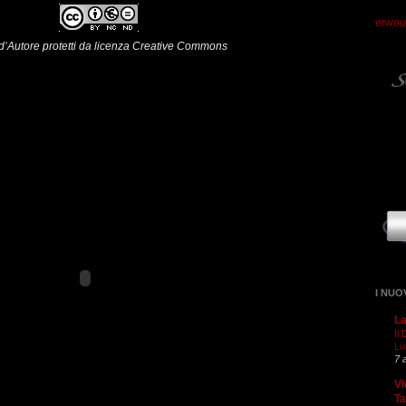
erwou
i d’Autore protetti da licenza Creative Commons
I NUO
La
Il
Lu
7 
Vi
T