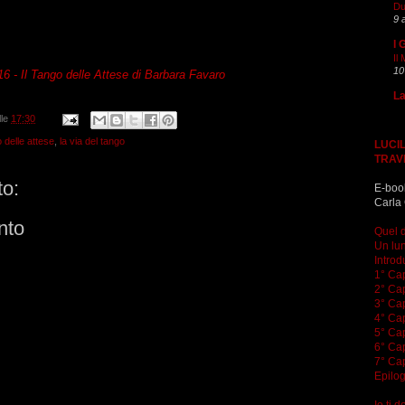
Du
9 
I 
Il
10
16 -
Il Tango delle Attese
di Barbara Favaro
La
lle
17:30
o delle attese
,
la via del tango
LUCIL
TRAV
o:
E-boo
Carla 
nto
Quel d
Un lun
Introd
1° Cap
2° Cap
3° Cap
4° Cap
5° Cap
6° Cap
7° Cap
Epilo
Io ti 