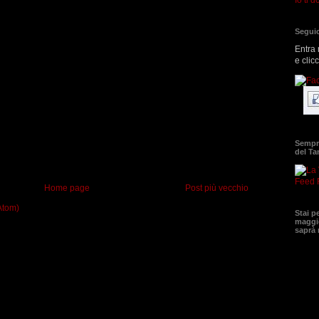
Seguic
Entra 
e clic
Sempre
del T
Feed 
Home page
Post più vecchio
Atom)
Stai p
maggio
saprà