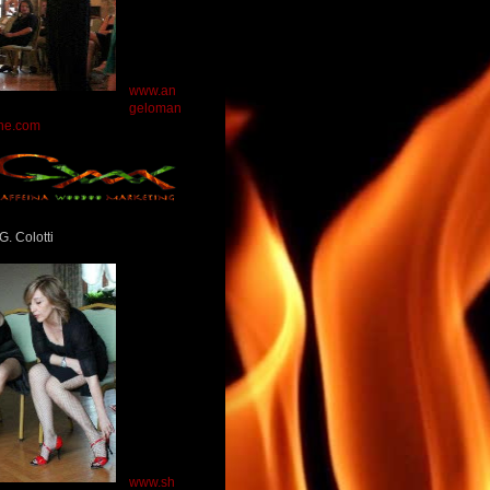
www.an
geloman
ne.com
G. Colotti
www.sh