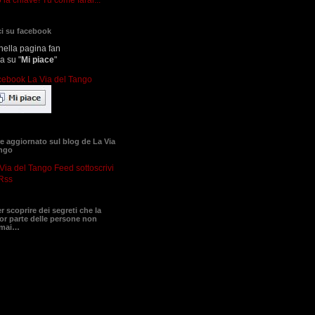
i su facebook
nella pagina fan
ca su "
Mi piace
"
 aggiornato sul blog de La Via
ango
sottoscrivi
Rss
er scoprire dei segreti che la
r parte delle persone non
 mai…