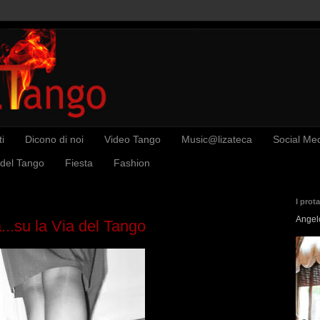
i
Dicono di noi
Video Tango
Music@lizateca
Social Me
 del Tango
Fiesta
Fashion
I prot
Angel
..su la Via del Tango