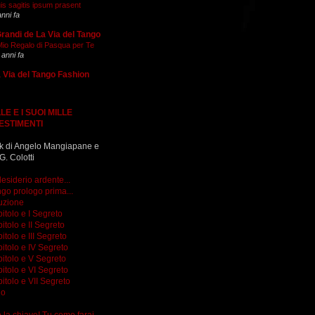
is sagitis ipsum prasent
anni fa
Grandi de La Via del Tango
 Mio Regalo di Pasqua per Te
 anni fa
 Via del Tango Fashion
LE E I SUOI MILLE
ESTIMENTI
k di Angelo Mangiapane e
G. Colotti
esiderio ardente...
go prologo prima...
uzione
itolo e I Segreto
itolo e II Segreto
itolo e III Segreto
itolo e IV Segreto
itolo e V Segreto
itolo e VI Segreto
itolo e VII Segreto
go
do la chiave! Tu come farai...