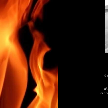
di 
di
di ch