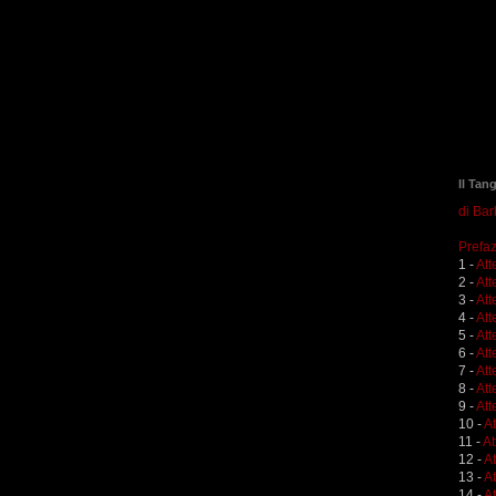
Il Tan
di Ba
Prefaz
1 -
Att
2 -
Att
3 -
Att
4 -
Att
5 -
Att
6 -
Att
7 -
Att
8 -
Att
9 -
Att
10 -
A
11 -
At
12 -
A
13 -
At
14 -
At