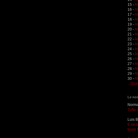
15 -
A
16 -
A
17 -
A
18 -
A
19 -
At
20 -
At
21 -
A
22 -
At
23 -
A
24 -
A
25 -
A
26 -
At
27 -
At
28 -
At
29 -
A
30 -
At
...Qua
Le nos
Norma 
Tutta 
Luis B
E se s
buon 