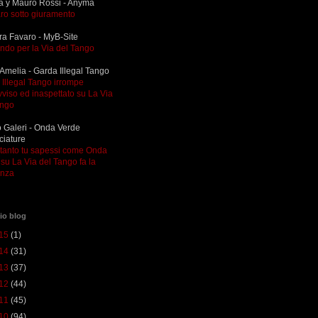
a y Mauro Rossi - Anyma
ro sotto giuramento
ra Favaro - MyB-Site
ndo per la Via del Tango
Amelia - Garda Illegal Tango
Illegal Tango irrompe
viso ed inaspettato su La Via
ango
 Galeri - Onda Verde
ciature
ltanto tu sapessi come Onda
su La Via del Tango fa la
enza
io blog
15
(1)
14
(31)
13
(37)
12
(44)
11
(45)
10
(94)