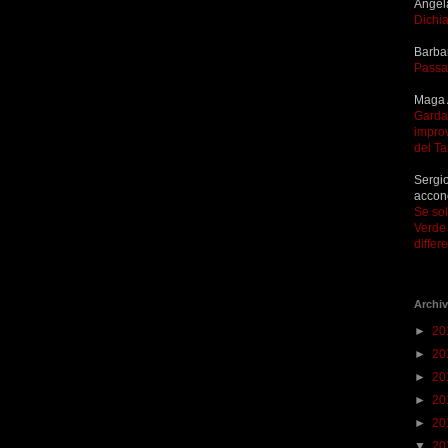
Angel
Dichia
Barba
Passa
Maga 
Garda 
improv
del T
Sergio
accon
Se so
Verde 
differ
Archiv
►
20
►
20
►
20
►
20
►
20
▼
20