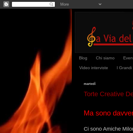
Blog
Chi siamo
Event
Video interviste
I Grandi
martedì
Torte Creative De
Ma sono davvero
Ci sono Amiche Milo