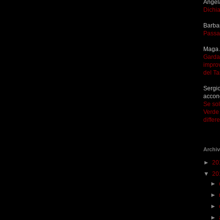
Angel
Dichia
Barba
Passa
Maga 
Garda 
improv
del T
Sergio
accon
Se so
Verde 
differ
Archiv
►
20
▼
20
►
►
►
►