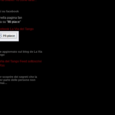
i su facebook
nella pagina fan
ca su "
Mi piace
"
 aggiornato sul blog de La Via
ango
sottoscrivi
Rss
er scoprire dei segreti che la
r parte delle persone non
 mai…