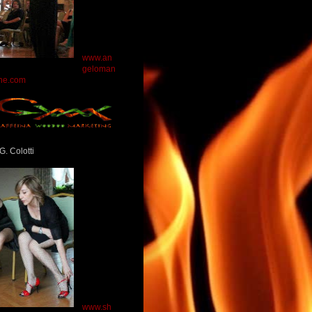
www.an
geloman
ne.com
G. Colotti
www.sh