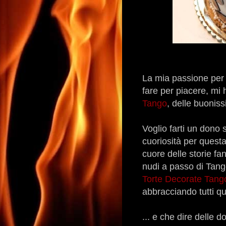
La mia passione per l
fare per piacere, mi 
Tango
, delle buonis
Voglio farti un dono 
cuoriosità per questa
cuore delle storie f
nudi a passo di Tango
Torte Decorate Tan
abbracciando tutti qu
... e che dire delle d