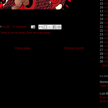
15 -
A
16 -
A
17 -
A
18 -
A
19 -
At
20 -
At
lle
01:59
0 commenti
21 -
A
22 -
At
Colotti
,
la via del tango
,
torte decorate tango
23 -
A
24 -
A
25 -
A
26 -
At
Home page
Post più vecchi
27 -
At
28 -
At
29 -
A
30 -
At
...Qua
Le nos
Norma 
Tutta 
Luis B
E se s
buon 