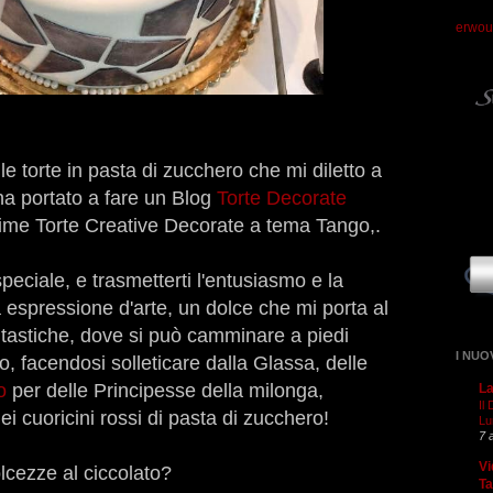
erwou
e torte in pasta di zucchero che mi diletto a
ha portato a fare un Blog
Torte Decorate
sime Torte Creative Decorate a tema Tango,.
speciale, e trasmetterti l'entusiasmo e la
 espressione d'arte, un dolce che mi porta al
antastiche, dove si può camminare a piedi
I NUO
, facendosi solleticare dalla Glassa, delle
go
per delle Principesse della milonga,
La
Il
ei cuoricini rossi di pasta di zucchero!
Lu
7 
Vi
olcezze al ciccolato?
T