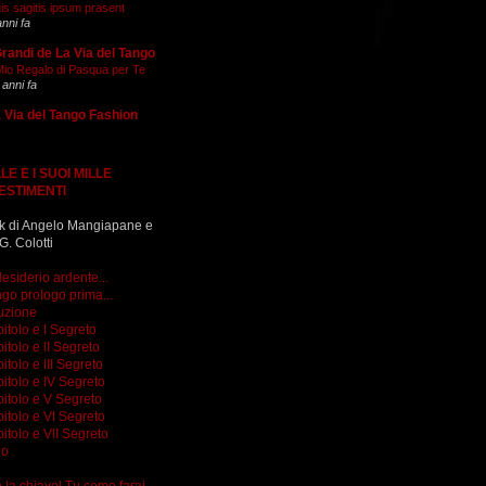
is sagitis ipsum prasent
anni fa
Grandi de La Via del Tango
 Mio Regalo di Pasqua per Te
 anni fa
 Via del Tango Fashion
LE E I SUOI MILLE
ESTIMENTI
k di Angelo Mangiapane e
G. Colotti
esiderio ardente...
go prologo prima...
uzione
itolo e I Segreto
itolo e II Segreto
itolo e III Segreto
itolo e IV Segreto
itolo e V Segreto
itolo e VI Segreto
itolo e VII Segreto
go
do la chiave! Tu come farai...