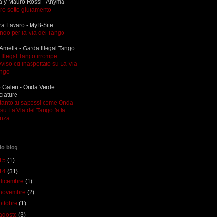
a y Mauro Rossi - Anyma
ro sotto giuramento
ra Favaro - MyB-Site
ndo per la Via del Tango
Amelia - Garda Illegal Tango
Illegal Tango irrompe
viso ed inaspettato su La Via
ango
 Galeri - Onda Verde
ciature
ltanto tu sapessi come Onda
su La Via del Tango fa la
enza
io blog
15
(1)
14
(31)
dicembre
(1)
novembre
(2)
ottobre
(1)
agosto
(3)