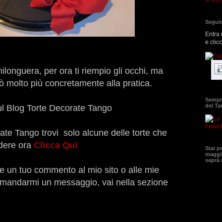
Seguic
Entra 
e clic
longuera, per ora ti riempio gli occhi, ma
ò molto più concretamente alla pratica.
Sempre
del T
 sul Blog Torte Decorate Tango
Feed 
ate Tango trovi solo alcune delle torte che
edere ora
Clicca Qui
Stai p
maggio
saprà
re un tuo commento al mio sito o alle mie
i mandarmi un messaggio, vai nella sezione