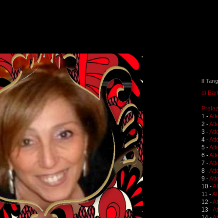
Il Tan
di Ba
Prefaz
1 -
Att
2 -
Att
3 -
Att
4 -
Att
5 -
Att
6 -
Att
7 -
Att
8 -
Att
9 -
Att
10 -
A
11 -
At
12 -
A
13 -
At
14 -
At