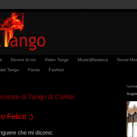
i
Dicono di noi
Video Tango
Music@lizateca
Social Me
 del Tango
Fiesta
Fashion
I prot
Angel
corate di Tango di Carlita
 Felice ;)
nguere che mi dicono: