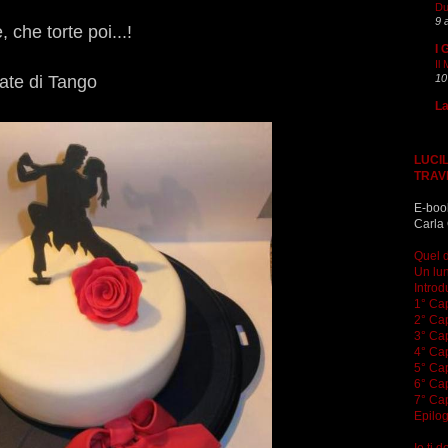
Du
9 
 che torte poi...!
I 
Il
10
ate di Tango
La
LUCIL
TRAV
E-boo
Carla 
Quel d
Un lun
Introd
1° Cap
2° Cap
3° Cap
4° Cap
5° Cap
6° Cap
7° Cap
Epilo
Io ti 