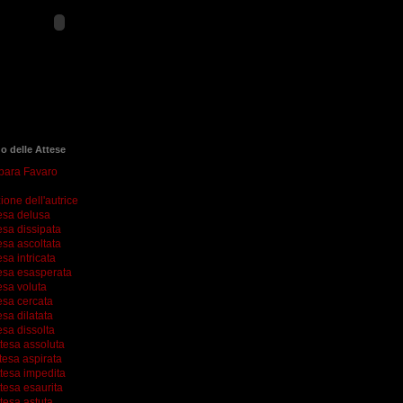
go delle Attese
rbara Favaro
ione dell'autrice
esa delusa
esa dissipata
esa ascoltata
esa intricata
esa esasperata
esa voluta
esa cercata
esa dilatata
esa dissolta
ttesa assoluta
tesa aspirata
ttesa impedita
tesa esaurita
tesa astuta