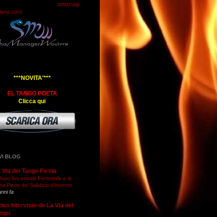
amanag
ivre.com
***NOVITA'***
EL TANGO POETA
Clicca qui
VI BLOG
 Via del Tango Fiesta
 Dono Ancestrale Femminile e la
na Piena del Solstizio d’Inverno
anni fa
deo Interviste de La Via del
ango