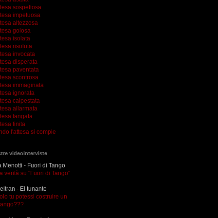
ttesa sospettosa
ttesa impetuosa
ttesa altezzosa
ttesa golosa
tesa isolata
tesa risoluta
ttesa invocata
tesa disperata
ttesa paventata
ttesa scontrosa
ttesa immaginata
tesa ignorata
tesa calpestata
tesa allarmata
ttesa tangata
tesa finita
ndo l'attesa si compie
tre videointerviste
Menotti - Fuori di Tango
la verità su "Fuori di Tango"
eltran - El tunante
olo tu potessi costruire un
tango???