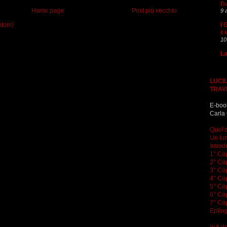
Du
Home page
Post più vecchio
9 
I 
Atom)
Il
10
La
LUCIL
TRAV
E-boo
Carla 
Quel d
Un lun
Introd
1° Cap
2° Cap
3° Cap
4° Cap
5° Cap
6° Cap
7° Cap
Epilo
Io ti 