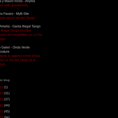
a y Mauro Rossi - Anyma
ro sotto giuramento
ra Favaro - MyB-Site
ndo per la Via del Tango
Amelia - Garda Illegal Tango
Illegal Tango irrompe
viso ed inaspettato su La Via
ango
 Galeri - Onda Verde
ciature
ltanto tu sapessi come Onda
su La Via del Tango fa la
enza
io blog
15
(1)
14
(31)
13
(37)
12
(44)
11
(45)
10
(94)