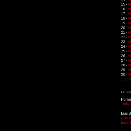
15 -
A
16 -
A
17 -
A
18 -
A
19 -
At
20 -
At
21 -
A
22 -
At
23 -
A
24 -
A
25 -
A
26 -
At
27 -
At
28 -
At
29 -
A
30 -
At
...Qua
Le nos
Norma 
Tutta 
Luis B
E se s
buon 