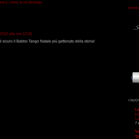
rla g. colotti
,
la via del tango
erwou
2010 alle ore 15:00
di sicuro il Babbo Tango Natale più gettonato della storia!
I NUO
La
Il
Lu
7 
Vi
T