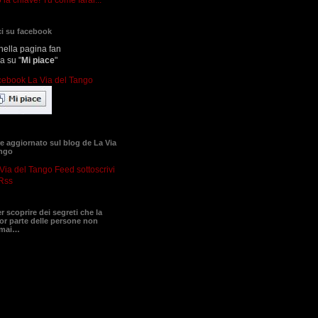
i su facebook
nella pagina fan
ca su "
Mi piace
"
 aggiornato sul blog de La Via
ango
sottoscrivi
Rss
er scoprire dei segreti che la
r parte delle persone non
 mai…