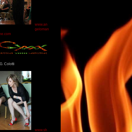
www.an
geloman
ne.com
G. Colotti
www.sh