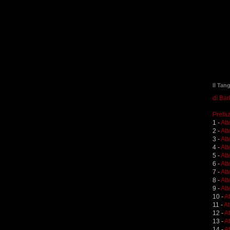
Il Tan
di Ba
Prefaz
1 -
Att
2 -
Att
3 -
Att
4 -
Att
5 -
Att
6 -
Att
7 -
Att
8 -
Att
9 -
Att
10 -
A
11 -
At
12 -
A
13 -
At
14 -
At