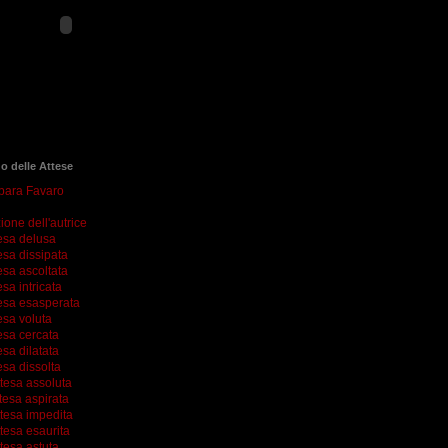
go delle Attese
rbara Favaro
ione dell'autrice
esa delusa
esa dissipata
esa ascoltata
esa intricata
esa esasperata
esa voluta
esa cercata
esa dilatata
esa dissolta
ttesa assoluta
tesa aspirata
ttesa impedita
tesa esaurita
tesa astuta