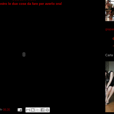
ostro le due cose da fare per averlo ora!
giapa
Carla 
lle
06:30