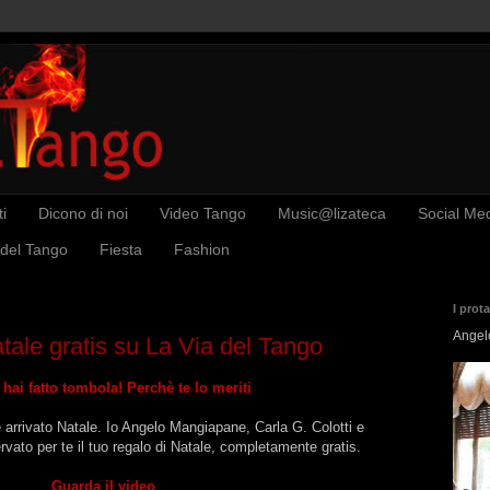
i
Dicono di noi
Video Tango
Music@lizateca
Social Me
 del Tango
Fiesta
Fashion
I prot
Angel
atale gratis su La Via del Tango
 hai fatto tombola! Perchè te lo meriti
arrivato Natale. Io Angelo Mangiapane, Carla G. Colotti e
vato per te il tuo regalo di Natale, completamente gratis.
Guarda il video