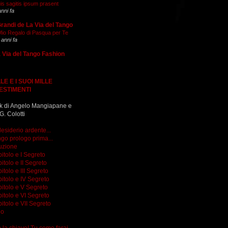
is sagitis ipsum prasent
anni fa
Grandi de La Via del Tango
 Mio Regalo di Pasqua per Te
 anni fa
 Via del Tango Fashion
LE E I SUOI MILLE
ESTIMENTI
k di Angelo Mangiapane e
G. Colotti
esiderio ardente...
go prologo prima...
uzione
itolo e I Segreto
itolo e II Segreto
itolo e III Segreto
itolo e IV Segreto
itolo e V Segreto
itolo e VI Segreto
itolo e VII Segreto
go
do la chiave! Tu come farai...