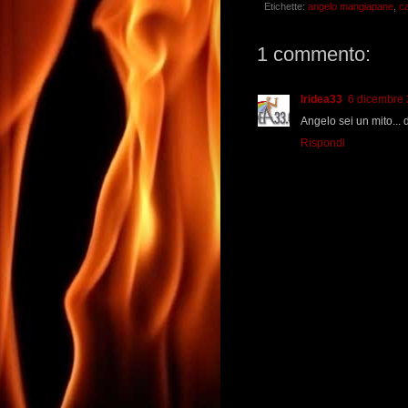
Etichette:
angelo mangiapane
,
ca
1 commento:
Iridea33
6 dicembre 
Angelo sei un mito... 
Rispondi