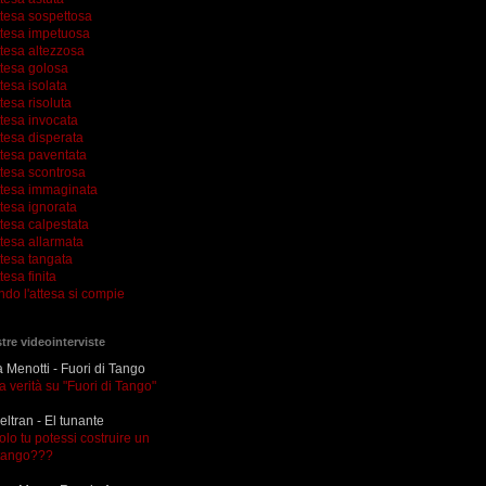
ttesa sospettosa
ttesa impetuosa
ttesa altezzosa
ttesa golosa
tesa isolata
tesa risoluta
ttesa invocata
tesa disperata
ttesa paventata
ttesa scontrosa
ttesa immaginata
tesa ignorata
tesa calpestata
tesa allarmata
ttesa tangata
tesa finita
ndo l'attesa si compie
tre videointerviste
Menotti - Fuori di Tango
la verità su "Fuori di Tango"
eltran - El tunante
olo tu potessi costruire un
tango???