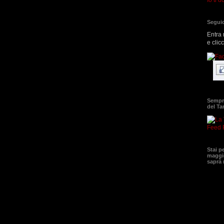
Seguic
Entra 
e clic
Sempre
del T
Feed 
Stai p
maggio
saprà