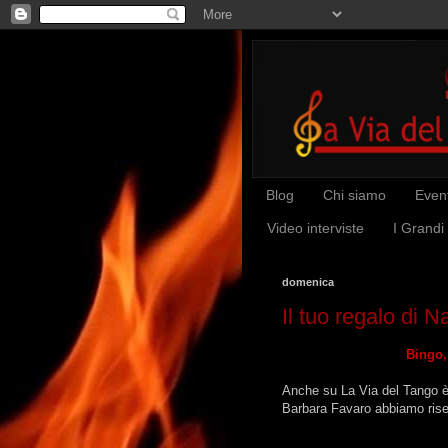
Blog
Chi siamo
Event
Video interviste
I Grandi
domenica
Il tuo regalo di N
Bingo,
Anche su La Via del Tango è 
Barbara Favaro abbiamo riser