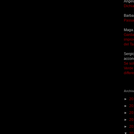
Angel
Dichia
Barba
Passa
Maga 
Garda 
improv
del T
Sergio
accon
Se so
Verde 
differ
Archiv
►
20
►
20
►
20
►
20
►
20
▼
20