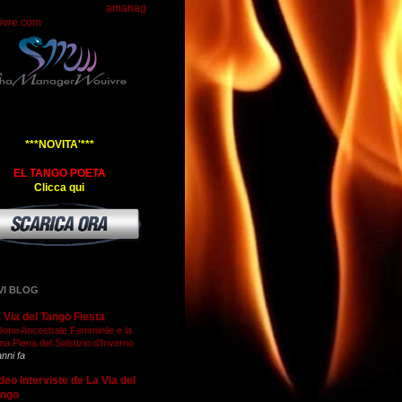
amanag
ivre.com
***NOVITA'***
EL TANGO POETA
Clicca qui
VI BLOG
 Via del Tango Fiesta
 Dono Ancestrale Femminile e la
na Piena del Solstizio d’Inverno
anni fa
deo Interviste de La Via del
ango