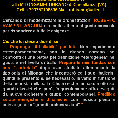
alla MILONGAMELOGRANO di Castellanza (VA)
Cell: +393357106806
Mail:
robiramp@alice.it
Cercando di modernizzare le orchestrazioni,
ROBERTO
RAMPINI TANGODJ
sta molto attento al gusto musicale
per rispondere a tutte le esigenze.
Ciò che lui stesso dice di se :
“
... Propongo “il ballabile” per tutti.
Non esperimento
estemporaneamente, non lo ritengo corretto nei
confronti di una platea per definizione “eterogenea” nei
gusti, e nel livello di ballo.
Preparo le mie Tandas con
cura “sartoriale”
dopo aver studiato attentamente la
tipologia di Milonga che incontrerò ed i suoi ballerini,
quindi le presento e, se necessario, le vario in funzione
della risposta della sala.
Chiaro è che mi baso molto sui
grandi classici che, però, frequentemente offro eseguiti
da nuove orchestre e gruppi contemporanei.
Prediligo
serate energiche e dinamiche
con musica piena e
coinvolgente e “grandi orchestrazioni
”
”