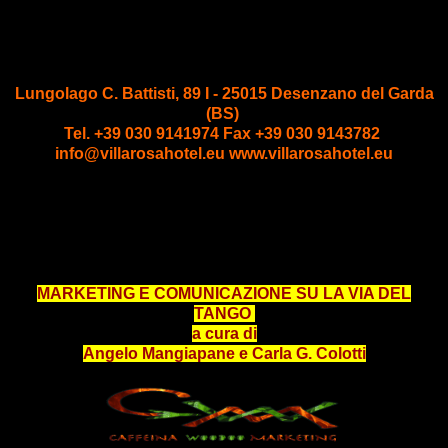
Lungolago C. Battisti, 89
I - 25015 Desenzano del Garda
(BS)
Tel. +39 030 9141974
Fax +39 030 9143782
info@villarosahotel.eu
www.villarosahotel.eu
MARKETING E COMUNICAZIONE SU LA VIA DEL
TANGO
a cura di
Angelo Mangiapane
e
Carla G. Colotti