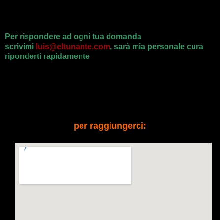
Per rispondere ad ogni tua domanda
scrivimi
luis@eltunante.com
,
sarà mia personale cura
riponderti rapidamente
per raggiungerci: