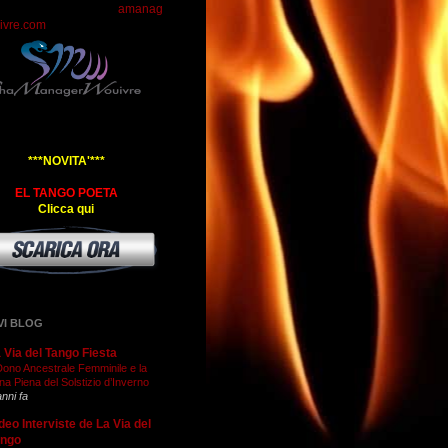
amanag
ivre.com
***NOVITA'***
EL TANGO POETA
Clicca qui
VI BLOG
 Via del Tango Fiesta
 Dono Ancestrale Femminile e la
na Piena del Solstizio d’Inverno
anni fa
deo Interviste de La Via del
ango