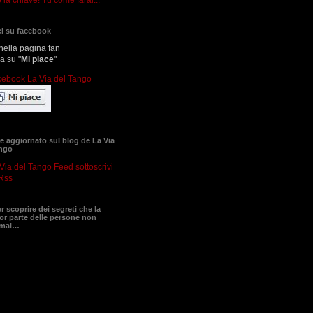
i su facebook
nella pagina fan
ca su "
Mi piace
"
 aggiornato sul blog de La Via
ango
sottoscrivi
Rss
er scoprire dei segreti che la
r parte delle persone non
 mai…