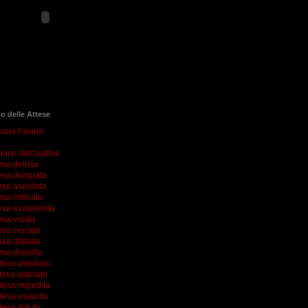
go delle Attese
rbara Favaro
ione dell'autrice
esa delusa
esa dissipata
esa ascoltata
esa intricata
esa esasperata
esa voluta
esa cercata
esa dilatata
esa dissolta
ttesa assoluta
tesa aspirata
ttesa impedita
tesa esaurita
tesa astuta