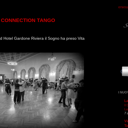
erwou
l
CONNECTION TANGO
d Hotel Gardone Riviera
il So
gno ha preso Vita
I NUO
La
Il
Lu
7 
Vi
T