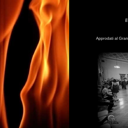
i
Approdati al
Gran