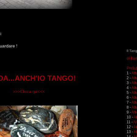
i
guardare !
Il Tan
di Ba
Prefaz
1 -
Att
A...ANCH'IO TANGO!
2 -
Att
3 -
Att
4 -
Att
>>>Clicca qui<<<
5 -
Att
6 -
Att
7 -
Att
8 -
Att
9 -
Att
10 -
A
11 -
At
12 -
A
13 -
At
14 -
At