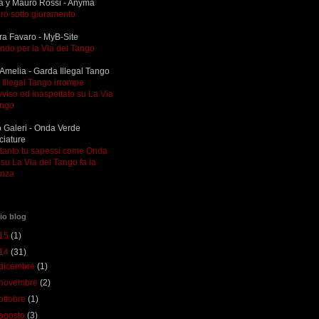
a y Mauro Rossi - Anyma
ro sotto giuramento
ra Favaro - MyB-Site
ndo per la Via del Tango
Amelia - Garda Illegal Tango
Illegal Tango irrompe
viso ed inaspettato su La Via
ango
 Galeri - Onda Verde
ciature
ltanto tu sapessi come Onda
su La Via del Tango fa la
enza
io blog
15
(1)
14
(31)
dicembre
(1)
novembre
(2)
ottobre
(1)
agosto
(3)