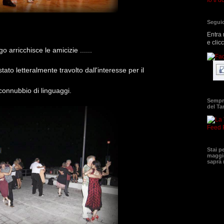
Seguic
Entra 
e clic
arricchisce le amicizie ......
stato letteralmente travolto dall'interesse per il
connubbio di linguaggi.
Sempre
del T
Feed 
Stai p
maggio
saprà