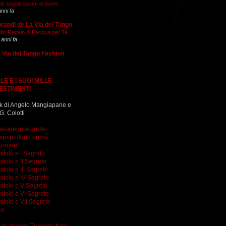
is sagitis ipsum prasent
anni fa
Grandi de La Via del Tango
 Mio Regalo di Pasqua per Te
 anni fa
 Via del Tango Fashion
LE E I SUOI MILLE
ESTIMENTI
k di Angelo Mangiapane e
G. Colotti
esiderio ardente...
go prologo prima...
uzione
itolo e I Segreto
itolo e II Segreto
itolo e III Segreto
itolo e IV Segreto
itolo e V Segreto
itolo e VI Segreto
itolo e VII Segreto
go
do la chiave! Tu come farai...