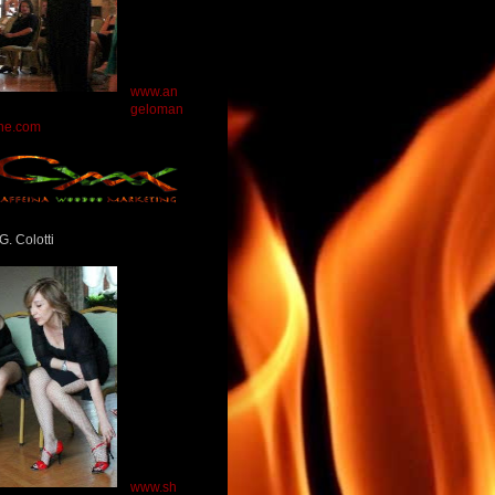
www.an
geloman
ne.com
G. Colotti
www.sh