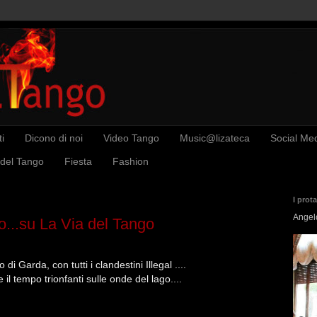
i
Dicono di noi
Video Tango
Music@lizateca
Social Me
 del Tango
Fiesta
Fashion
I prot
Angel
...su La Via del Tango
di Garda, con tutti i clandestini Illegal ....
 il tempo trionfanti sulle onde del lago....