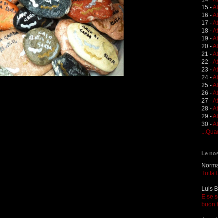
15 -
A
16 -
A
17 -
A
18 -
A
19 -
At
20 -
At
21 -
A
22 -
At
23 -
A
24 -
A
25 -
A
26 -
At
27 -
At
28 -
At
29 -
A
30 -
At
...Qua
Le nos
Norma 
Tutta 
Luis B
E se s
buon 