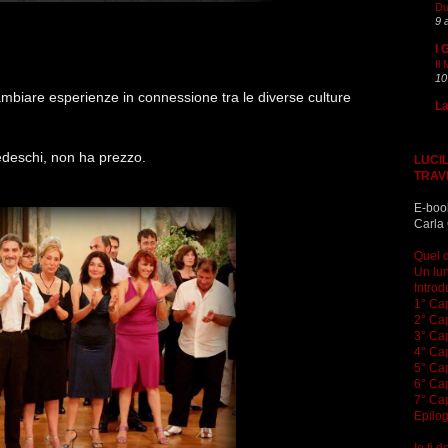
Du
9 
I 
Il
10
iare esperienze in connessione tra le diverse culture
La
tedeschi, non ha prezzo.
LUCIL
TRAV
E-boo
Carla 
Quel d
Un lun
Introd
1° Cap
2° Cap
3° Cap
4° Cap
5° Cap
6° Cap
7° Cap
Epilo
Io ti 