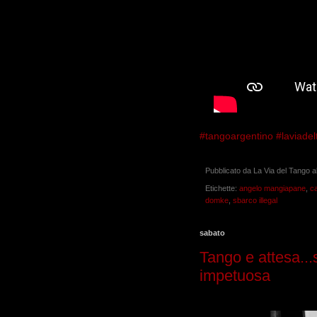
#tangoargentino
#laviade
Pubblicato da
La Via del Tango
a
Etichette:
angelo mangiapane
,
ca
domke
,
sbarco illegal
sabato
Tango e attesa...
impetuosa