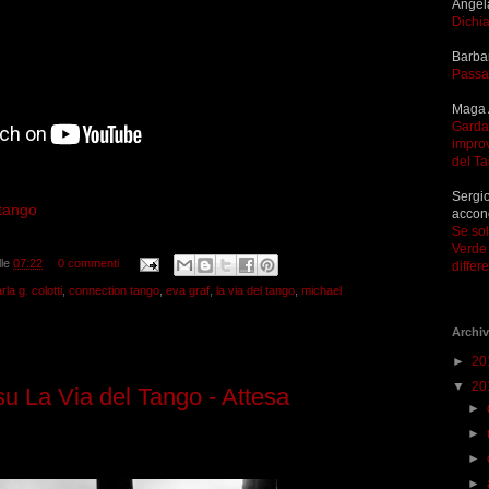
Angel
Dichia
Barba
Passa
Maga 
Garda 
improv
del T
Sergio
ltango
accon
Se so
Verde 
lle
07:22
0 commenti
differ
rla g. colotti
,
connection tango
,
eva graf
,
la via del tango
,
michael
Archiv
►
20
▼
20
su La Via del Tango - Attesa
►
►
►
►