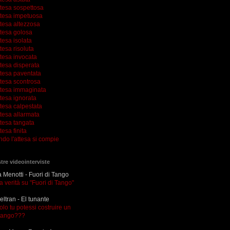
ttesa sospettosa
ttesa impetuosa
ttesa altezzosa
ttesa golosa
tesa isolata
tesa risoluta
ttesa invocata
tesa disperata
ttesa paventata
ttesa scontrosa
ttesa immaginata
tesa ignorata
tesa calpestata
tesa allarmata
ttesa tangata
tesa finita
ndo l'attesa si compie
tre videointerviste
Menotti - Fuori di Tango
la verità su "Fuori di Tango"
eltran - El tunante
olo tu potessi costruire un
tango???