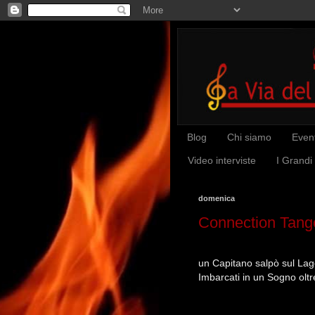
Blog
Chi siamo
Event
Video interviste
I Grandi
domenica
Connection Tango
un Capitano salpò sul Lago 
Imbarcati in un Sogno oltre