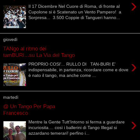
›
Il 17 Dicembre Nel Cuore di Roma, di fronte al
Cupolone si è Scatenato un Vento Pampero! a
Sorpresa... 3.500 Coppie di Tangueri hanno...
giovedì
TANgo al ritmo dei
tamBURI...su La Via del Tango
›
PROPRIO COSI'... RULLO DI TAN-BURI E’
indispensabile, in partenza, ricordare come e dove
è nato il tango, ma anche come ...
martedì
@ Un Tango Per Papa
Francesco
›
Mentre la Gente Tutt'Intorno si ferma a guardare
incuriosita.... così i ballerini di Tango Illegal si
azzardano temerari! perfino i...