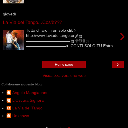
giovedì
La Via del Tango...Cos'è???
›
Tutto chiaro in un solo clik >
http://www.laviadeltango.org/ ஜ
▬▬▬▬▬▬▬▬▬▬▬ ஜ ۩۞۩ ஜ
▬▬▬▬▬▬▬▬▬▬● CONTI SOLO TU Entra...
›
Home page
Visualizza versione web
Collaborano a questo blog
Angelo Mangiapane
L'Oscura Signora
La Via del Tango
Unknown