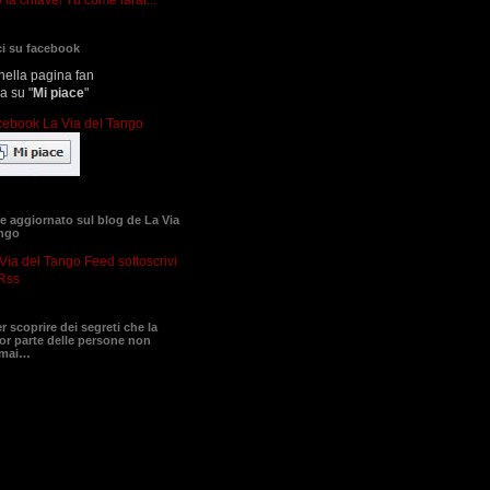
i su facebook
nella pagina fan
ca su "
Mi piace
"
 aggiornato sul blog de La Via
ango
sottoscrivi
Rss
er scoprire dei segreti che la
r parte delle persone non
 mai…