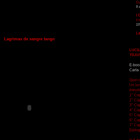
Du
9 
I 
Il
10
La
Lagrimas de sangre tango
LUCIL
TRAV
E-boo
Carla 
Quel d
Un lun
Introd
1° Cap
2° Cap
3° Cap
4° Cap
5° Cap
6° Cap
7° Cap
Epilo
Io ti 