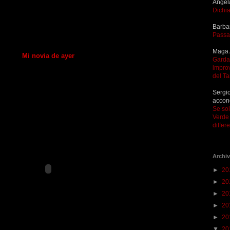
Angel
Dichia
Barba
Passa
Maga 
Mi novia de ayer
Garda 
improv
del T
Sergio
accon
Se so
Verde 
differ
Archiv
►
20
►
20
►
20
►
20
►
20
▼
20