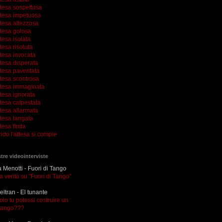
ttesa sospettosa
ttesa impetuosa
ttesa altezzosa
ttesa golosa
tesa isolata
tesa risoluta
ttesa invocata
tesa disperata
ttesa paventata
ttesa scontrosa
ttesa immaginata
tesa ignorata
tesa calpestata
tesa allarmata
ttesa tangata
tesa finita
ndo l'attesa si compie
tre videointerviste
Menotti - Fuori di Tango
la verità su "Fuori di Tango"
eltran - El tunante
olo tu potessi costruire un
tango???