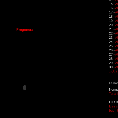
15 -
A
16 -
A
17 -
A
18 -
A
19 -
At
20 -
At
21 -
A
Pregonera
22 -
At
23 -
A
24 -
A
25 -
A
26 -
At
27 -
At
28 -
At
29 -
A
30 -
At
...Qua
Le nos
Norma 
Tutta 
Luis B
E se s
buon 