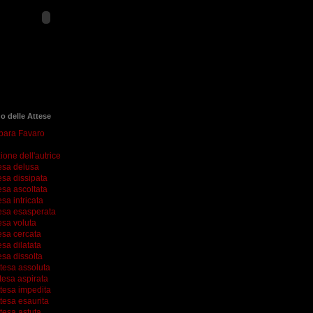
go delle Attese
rbara Favaro
ione dell'autrice
esa delusa
esa dissipata
esa ascoltata
esa intricata
esa esasperata
esa voluta
esa cercata
esa dilatata
esa dissolta
ttesa assoluta
tesa aspirata
ttesa impedita
tesa esaurita
tesa astuta