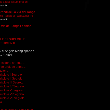
is sagitis ipsum prasent
anni fa
Grandi de La Via del Tango
 Mio Regalo di Pasqua per Te
 anni fa
 Via del Tango Fashion
LE E I SUOI MILLE
ESTIMENTI
k di Angelo Mangiapane e
G. Colotti
esiderio ardente...
go prologo prima...
uzione
itolo e I Segreto
itolo e II Segreto
itolo e III Segreto
itolo e IV Segreto
itolo e V Segreto
itolo e VI Segreto
itolo e VII Segreto
go
do la chiave! Tu come farai...