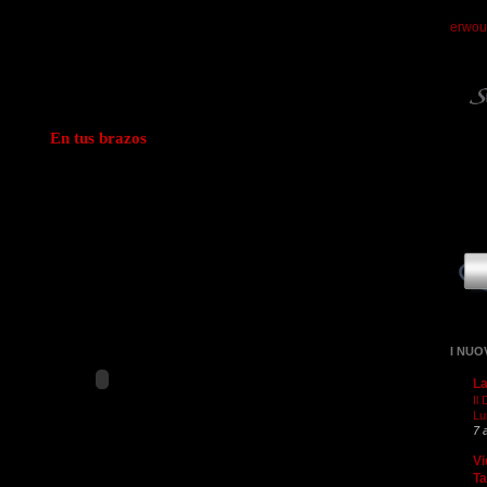
erwou
En tus brazos
I NUO
La
Il
Lu
7 
Vi
T