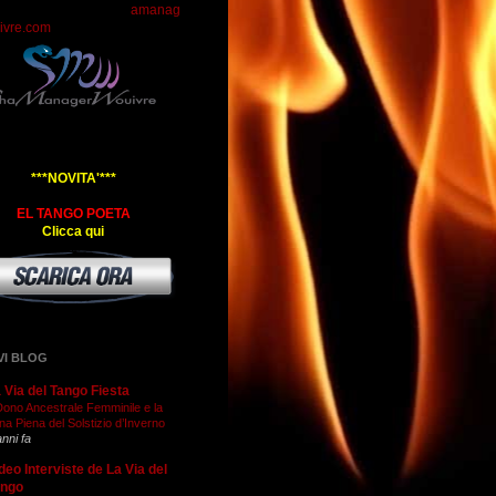
amanag
ivre.com
***NOVITA'***
EL TANGO POETA
Clicca qui
VI BLOG
 Via del Tango Fiesta
 Dono Ancestrale Femminile e la
na Piena del Solstizio d’Inverno
anni fa
deo Interviste de La Via del
ango