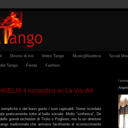
i
Dicono di noi
Video Tango
Music@lizateca
Social Me
 del Tango
Fiesta
Fashion
I prot
Angel
LIS il romantico su La Via del
 semplicità e del buon gusto i suoi capisaldi. Viene ricordata
ata praticamente tutta al ballo sociale. Molto "sinfonica", De
elle grandi orchestre di Troilo o Pugliese, ma fu un direttore
tango tradizionale che arrivava facilmente al riconoscimento