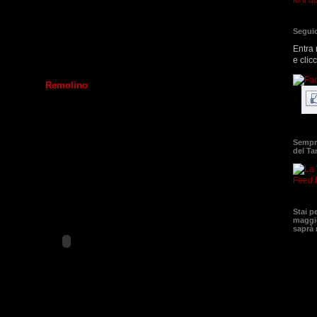
Seguic
Entra 
e clic
Remolino
Sempre
del T
Feed 
Stai p
maggio
saprà