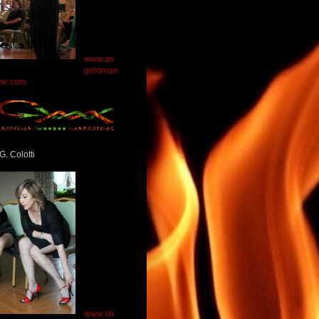
www.an
geloman
ne.com
G. Colotti
www.sh