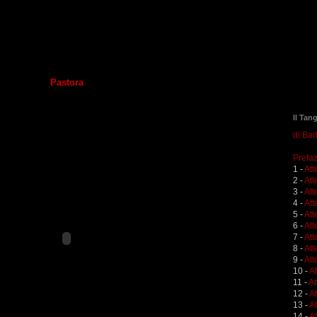
Pastora
Il Tan
di Ba
Prefaz
1 -
Att
2 -
Att
3 -
Att
4 -
Att
5 -
Att
6 -
Att
7 -
Att
8 -
Att
9 -
Att
10 -
A
11 -
At
12 -
A
13 -
At
14 -
At