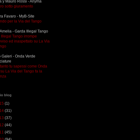
a y Mauro Rossi - Anyma
ro sotto giuramento
ra Favaro - MyB-Site
ndo per la Via del Tango
Amelia - Garda Illegal Tango
Illegal Tango irrompe
viso ed inaspettato su La Via
ango
 Galeri - Onda Verde
ciature
ltanto tu sapessi come Onda
su La Via del Tango fa la
enza
io blog
15
(1)
14
(31)
13
(37)
12
(44)
11
(45)
10
(94)