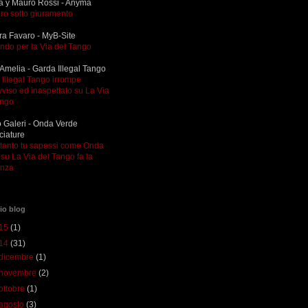
a y Mauro Rossi - Anyma
ro sotto giuramento
ra Favaro - MyB-Site
ndo per la Via del Tango
Amelia - Garda Illegal Tango
Illegal Tango irrompe
viso ed inaspettato su La Via
ango
 Galeri - Onda Verde
ciature
ltanto tu sapessi come Onda
su La Via del Tango fa la
enza
io blog
15
(1)
14
(31)
dicembre
(1)
novembre
(2)
ottobre
(1)
agosto
(3)