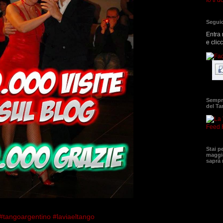
Seguic
Entra 
e clic
Sempre
del T
Feed 
Stai p
maggio
saprà
#tangoargentino
#laviaeltango