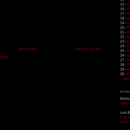
15 -
A
16 -
A
17 -
A
18 -
A
19 -
At
20 -
At
21 -
A
22 -
At
23 -
A
24 -
A
Home page
Post più vecchio
25 -
A
26 -
At
Atom)
27 -
At
28 -
At
29 -
A
30 -
At
...Qua
Le nos
Norma 
Tutta 
Luis B
E se s
buon 