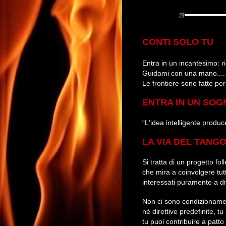
ஜ
▬▬▬▬▬
CONTI SOLO TU
Entra in un incantesimo: r
Guidami con una mano....
Le frontiere sono fatte pe
ENTRA IN UN SOG
“L‘idea intelligente produ
LA VIA DEL TANG
Si tratta di un progetto fol
che mira a coinvolgere tutti
interessati puramente a div
Non ci sono condizionamen
né direttive predefinite, 
tu puoi contribuire a patto