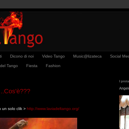
i
Dicono di noi
Video Tango
Music@lizateca
Social Me
 del Tango
Fiesta
Fashion
I prot
Angel
...Cos'è???
n un solo clik >
http://www.laviadeltango.org/