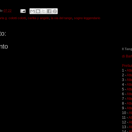
lle
07:22
rla g. colotti colotti
,
carlita y angelo
,
la via del tango
,
sogno leggendario
o:
nto
Il Tan
di Ba
Prefaz
1 -
Att
2 -
Att
3 -
Att
4 -
Att
5 -
Att
6 -
Att
7 -
Att
8 -
Att
9 -
Att
10 -
A
11 -
At
12 -
A
13 -
At
14 -
At