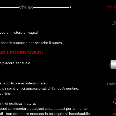
erwou
▬▬▬▬▬▬
ஜ
۩۞۩
ஜ
▬▬▬▬▬▬▬▬▬▬●
icco di mistero e magia!
r essere superate per scoprire il nuovo
NO LEGGENDARIO!
ce piacere sensuale”
O
le, apolitico e aconfessionale
I NUO
 gli spiriti critici appassionati di Tango Argentino,
La
ertirsi.
Il
Lu
7 
ti di qualsiasi natura,
tu puoi commentare qualsiasi cosa ti passi per la mente,
Vi
 di...non offendere nessuno in ossequio all’inconfutabile
T