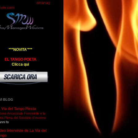
amanag
ivre.com
***NOVITA'***
EL TANGO POETA
Clicca qui
VI BLOG
 Via del Tango Fiesta
 Dono Ancestrale Femminile e la
na Piena del Solstizio d’Inverno
anni fa
deo Interviste de La Via del
ango