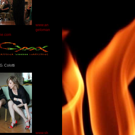
www.an
geloman
ne.com
G. Colotti
www.sh