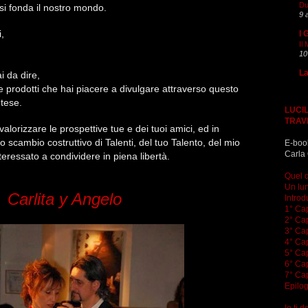
Du
si fonda il nostro mondo.
9 
i,
I 
Il
10
La
ai da dire,
te prodotti che hai piacere a divulgare attraverso questo
tese.
LUCIL
TRAV
valorizzare le prospettive tue e dei tuoi amici, ed in
 scambio costruttivo di Talenti, del tuo Talento, del mio
E-boo
Carla 
teressato a condividere in piena libertà.
Quel d
Un lun
Carlita y Angelo
Introd
1° Cap
2° Cap
3° Cap
4° Cap
5° Cap
6° Cap
7° Cap
Epilo
Io ti 