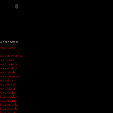
go delle Attese
rbara Favaro
ione dell'autrice
esa delusa
esa dissipata
esa ascoltata
esa intricata
esa esasperata
esa voluta
esa cercata
esa dilatata
esa dissolta
ttesa assoluta
tesa aspirata
ttesa impedita
tesa esaurita
tesa astuta