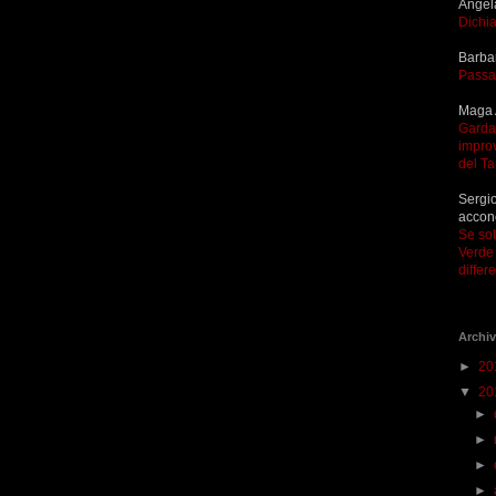
Angel
Dichia
Barba
Passa
Maga 
Garda 
improv
del T
Sergio
accon
Se so
Verde 
differ
Archiv
►
20
▼
20
►
►
►
►