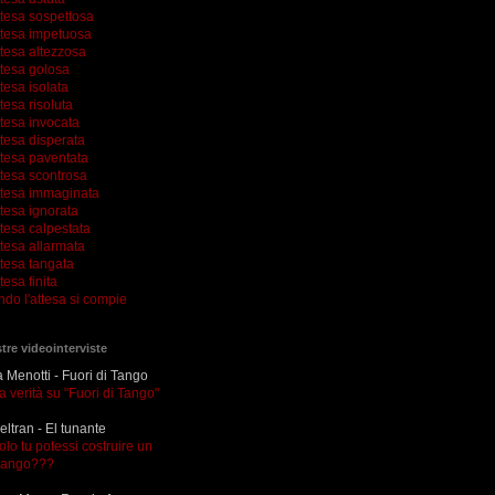
ttesa sospettosa
ttesa impetuosa
ttesa altezzosa
ttesa golosa
tesa isolata
tesa risoluta
ttesa invocata
tesa disperata
ttesa paventata
ttesa scontrosa
ttesa immaginata
tesa ignorata
tesa calpestata
tesa allarmata
ttesa tangata
tesa finita
ndo l'attesa si compie
tre videointerviste
Menotti - Fuori di Tango
la verità su "Fuori di Tango"
eltran - El tunante
olo tu potessi costruire un
tango???