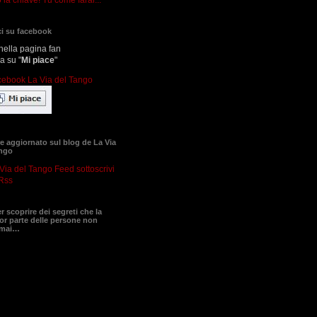
i su facebook
nella pagina fan
ca su "
Mi piace
"
 aggiornato sul blog de La Via
ango
sottoscrivi
Rss
er scoprire dei segreti che la
r parte delle persone non
 mai…