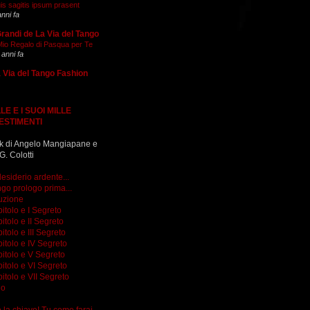
is sagitis ipsum prasent
anni fa
Grandi de La Via del Tango
 Mio Regalo di Pasqua per Te
 anni fa
 Via del Tango Fashion
LE E I SUOI MILLE
ESTIMENTI
k di Angelo Mangiapane e
G. Colotti
esiderio ardente...
go prologo prima...
uzione
itolo e I Segreto
itolo e II Segreto
itolo e III Segreto
itolo e IV Segreto
itolo e V Segreto
itolo e VI Segreto
itolo e VII Segreto
go
do la chiave! Tu come farai...