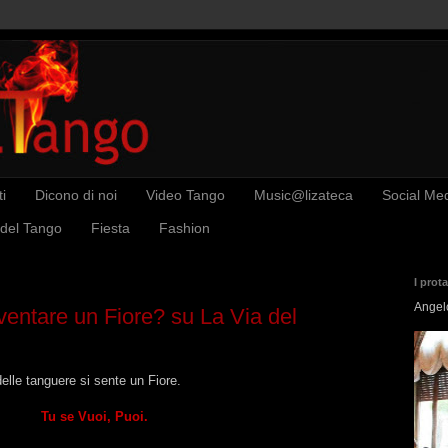
i
Dicono di noi
Video Tango
Music@lizateca
Social Me
 del Tango
Fiesta
Fashion
I prot
Angel
ventare un Fiore? su La Via del
lle tanguere si sente un Fiore.
Tu se Vuoi, Puoi.