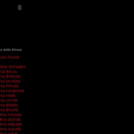
go delle Attese
rbara Favaro
ione dell'autrice
esa delusa
esa dissipata
esa ascoltata
esa intricata
esa esasperata
esa voluta
esa cercata
esa dilatata
esa dissolta
ttesa assoluta
tesa aspirata
ttesa impedita
tesa esaurita
tesa astuta