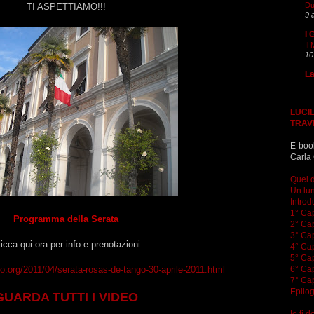
Du
TI ASPETTIAMO!!!
9 
I 
Il
10
La
LUCIL
TRAV
E-boo
Carla 
Quel d
Un lun
Introd
1° Cap
Programma della Serata
2° Cap
3° Cap
icca qui ora per info e prenotazioni
4° Cap
5° Cap
6° Cap
go.org/2011/04/serata-rosas-de-tango-30-aprile-2011.html
7° Cap
Epilo
GUARDA TUTTI I VIDEO
Io ti 