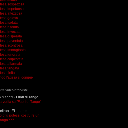
ttesa sospettosa
ttesa impetuosa
ttesa altezzosa
ttesa golosa
tesa isolata
tesa risoluta
ttesa invocata
tesa disperata
ttesa paventata
ttesa scontrosa
ttesa immaginata
tesa ignorata
tesa calpestata
tesa allarmata
ttesa tangata
tesa finita
ndo l'attesa si compie
tre videointerviste
Menotti - Fuori di Tango
la verità su "Fuori di Tango"
eltran - El tunante
olo tu potessi costruire un
tango???