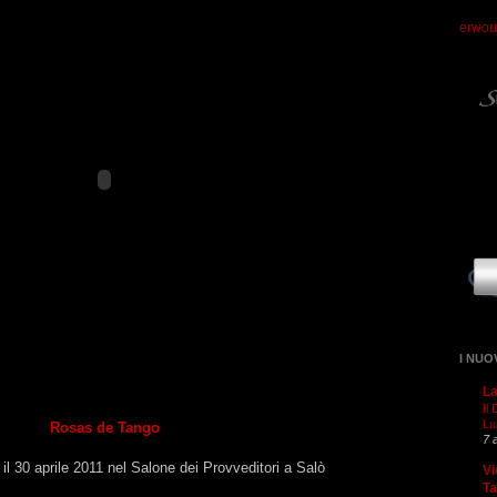
erwou
I NUO
La
Il
Lu
Rosas de Tango
7 
il 30 aprile 2011 nel Salone dei Provveditori a Salò
Vi
T