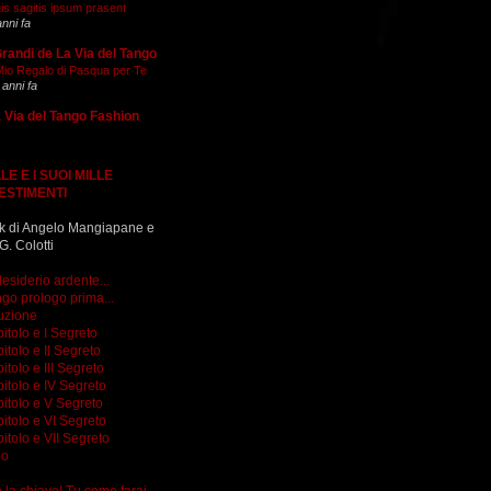
is sagitis ipsum prasent
anni fa
Grandi de La Via del Tango
 Mio Regalo di Pasqua per Te
 anni fa
 Via del Tango Fashion
LE E I SUOI MILLE
ESTIMENTI
k di Angelo Mangiapane e
G. Colotti
esiderio ardente...
go prologo prima...
uzione
itolo e I Segreto
itolo e II Segreto
itolo e III Segreto
itolo e IV Segreto
itolo e V Segreto
itolo e VI Segreto
itolo e VII Segreto
go
do la chiave! Tu come farai...