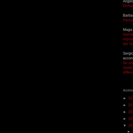
Angel
Dichia
Barba
Passa
Maga 
Garda 
improv
del T
Sergio
accon
Se so
Verde 
differ
Archiv
►
20
►
20
►
20
►
20
▼
20
►