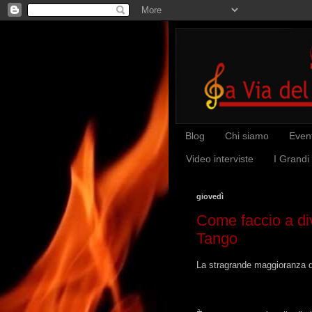
Blog
Chi siamo
Event
Video interviste
I Grandi
giovedì
Come faccio a di
Tango
La stragrande maggioranza de