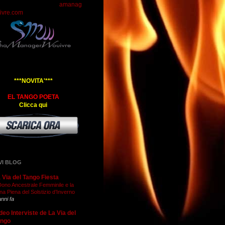
amanag
ivre.com
***NOVITA'***
EL TANGO POETA
Clicca qui
VI BLOG
 Via del Tango Fiesta
 Dono Ancestrale Femminile e la
na Piena del Solstizio d’Inverno
anni fa
deo Interviste de La Via del
ango