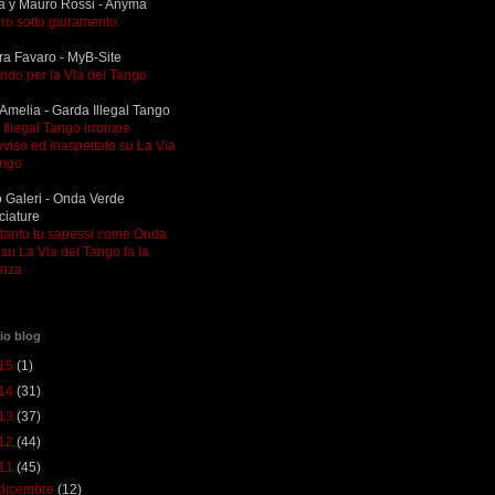
a y Mauro Rossi - Anyma
ro sotto giuramento
ra Favaro - MyB-Site
ndo per la Via del Tango
Amelia - Garda Illegal Tango
Illegal Tango irrompe
viso ed inaspettato su La Via
ango
 Galeri - Onda Verde
ciature
ltanto tu sapessi come Onda
su La Via del Tango fa la
enza
io blog
15
(1)
14
(31)
13
(37)
12
(44)
11
(45)
dicembre
(12)