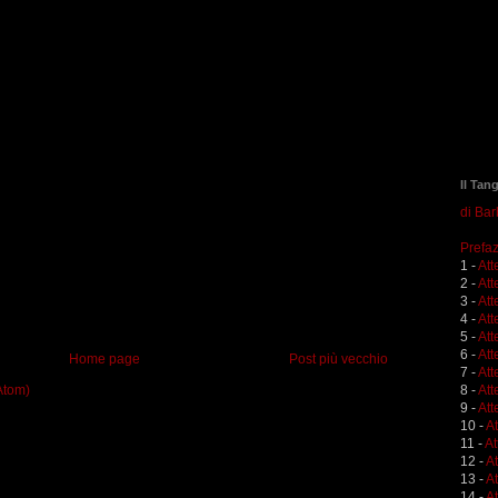
Il Tan
di Ba
Prefaz
1 -
Att
2 -
Att
3 -
Att
4 -
Att
5 -
Att
6 -
Att
Home page
Post più vecchio
7 -
Att
Atom)
8 -
Att
9 -
Att
10 -
A
11 -
At
12 -
A
13 -
At
14 -
At