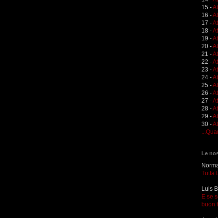
15 -
A
16 -
A
17 -
A
18 -
A
19 -
At
20 -
At
21 -
A
22 -
At
23 -
A
24 -
A
25 -
A
26 -
At
27 -
At
28 -
At
29 -
A
30 -
At
...Qua
Le nos
Norma 
Tutta 
Luis B
E se s
buon 