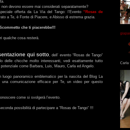
ta.
ti non devono essere mai considerati separatamente?
peciale offerta da La Via del Tango: l’Evento
“Rosas de
vato a Te, è Fonte di Piacere, e Abisso di estrema grazia.
Scommetto che ti piacerebbe!!!
giapa
uori qualche cosa resterà.
sentazione qui sotto
, dell’ evento “Rosas de Tango“
lo delle chicche molto interessanti, vedi esattamente tutto
Carla 
 potenziale come Barbara, Luis, Mauro, Carla ed Angelo.
un luogo panoramico emblematico per la nascita del Blog La
o una comunicazione efficace per Te, un video per questo
 conoscere come si svolgerà l’evento.
seconda possibilità di partecipare a “Rosas de Tango“ !!!