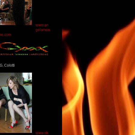
www.an
geloman
ne.com
G. Colotti
www.sh