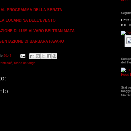
I AL PROGRAMMA DELLA SERATA
Seguic
Entra 
LA LOCANDINA DELL'EVENTO
e clic
ZIONE DI LUIS ALVARO BELTRAN MAZA
SENTAZIONE DI BARBARA FAVARO
lle
20:46
Sempre
del T
enti salò
,
rosas de tango
Feed 
o:
Stai p
nto
maggio
saprà