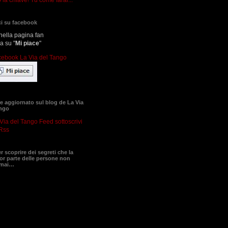
i su facebook
nella pagina fan
ca su "
Mi piace
"
 aggiornato sul blog de La Via
ango
sottoscrivi
Rss
er scoprire dei segreti che la
r parte delle persone non
 mai…