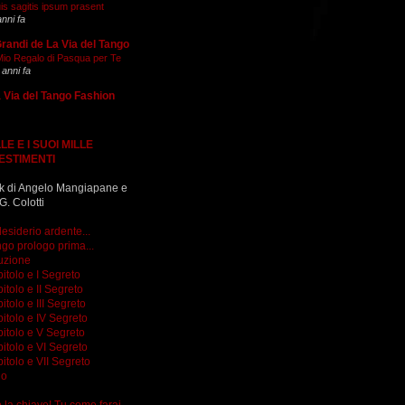
is sagitis ipsum prasent
anni fa
Grandi de La Via del Tango
 Mio Regalo di Pasqua per Te
 anni fa
 Via del Tango Fashion
LE E I SUOI MILLE
ESTIMENTI
k di Angelo Mangiapane e
G. Colotti
esiderio ardente...
go prologo prima...
uzione
itolo e I Segreto
itolo e II Segreto
itolo e III Segreto
itolo e IV Segreto
itolo e V Segreto
itolo e VI Segreto
itolo e VII Segreto
go
do la chiave! Tu come farai...