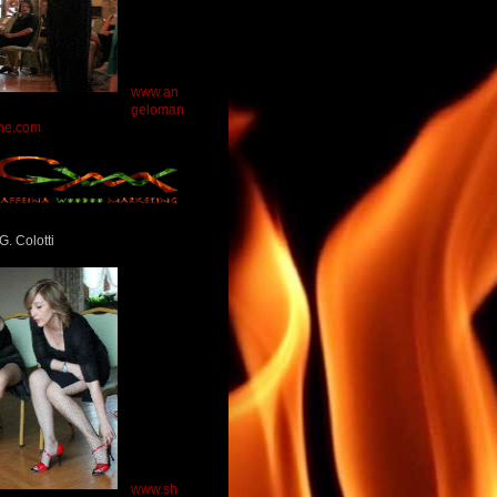
www.an
geloman
ne.com
G. Colotti
www.sh