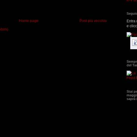
Seguic
Home page
Post più vecchio
Entra 
e clic
Atom)
Sempre
del T
Feed 
Stai p
maggio
saprà