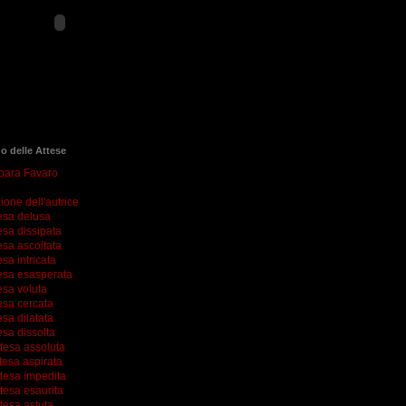
go delle Attese
rbara Favaro
ione dell'autrice
esa delusa
esa dissipata
esa ascoltata
esa intricata
esa esasperata
esa voluta
esa cercata
esa dilatata
esa dissolta
ttesa assoluta
tesa aspirata
ttesa impedita
tesa esaurita
tesa astuta