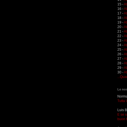
15 -
A
16 -
A
17 -
A
18 -
A
19 -
At
20 -
At
21 -
A
22 -
At
23 -
A
24 -
A
25 -
A
26 -
At
27 -
At
28 -
At
29 -
A
30 -
At
...Qua
Le nos
Norma 
Tutta 
Luis B
E se s
buon 