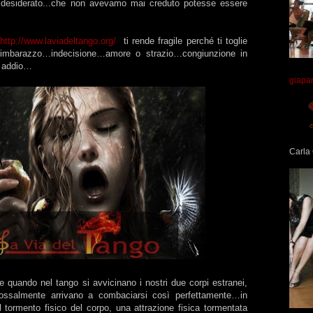
 desiderato...che non avevamo mai creduto potesse essere
>
http://www.laviadeltango.org/
ti rende fragile perché ti toglie
da imbarazzo…indecisione…amore o strazio…congiunzione in
o addio…
giapa
Carla 
 quando nel tango si avvicinano i nostri due corpi estranei,
ossalmente arrivano a combaciarsi così perfettamente…in
tormento fisico del corpo, una attrazione fisica tormentata