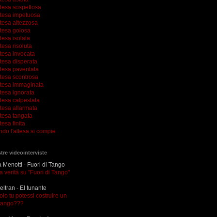
ttesa sospettosa
ttesa impetuosa
ttesa altezzosa
ttesa golosa
tesa isolata
tesa risoluta
ttesa invocata
tesa disperata
ttesa paventata
ttesa scontrosa
ttesa immaginata
tesa ignorata
tesa calpestata
tesa allarmata
ttesa tangata
tesa finita
ndo l'attesa si compie
tre videointerviste
Menotti - Fuori di Tango
la verità su "Fuori di Tango"
eltran - El tunante
olo tu potessi costruire un
tango???