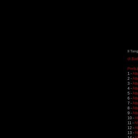
Il Tan
di Ba
Prefaz
1 -
Att
2 -
Att
3 -
Att
4 -
Att
5 -
Att
6 -
Att
7 -
Att
8 -
Att
9 -
Att
10 -
A
11 -
At
12 -
A
13 -
At
14 -
At