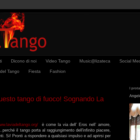
i
Dicono di noi
Video Tango
Music@lizateca
Social Me
 del Tango
Fiesta
Fashion
I prot
Angel
questo tango di fuoco! Sognando La
www.laviadeltango.org/
è come la via dell’ Eros nell’ amore,
perché il tango porta al raggiungimento dell'infinito piacere,
ti. Si! Pronti a rispondere a qualsiasi impulso e ad aprirsi per