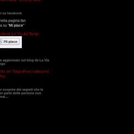
i su facebook
nella pagina fan
ca su "
Mi piace
"
 aggiornato sul blog de La Via
ango
sottoscrivi
Rss
er scoprire dei segreti che la
r parte delle persone non
 mai…