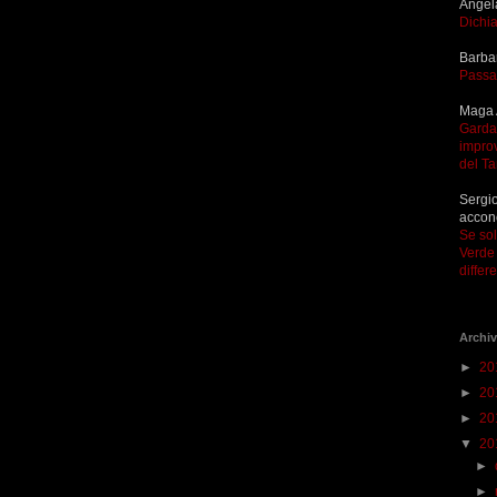
Angel
Dichia
Barba
Passa
Maga 
Garda 
improv
del T
Sergio
accon
Se so
Verde 
differ
Archiv
►
20
►
20
►
20
▼
20
►
►