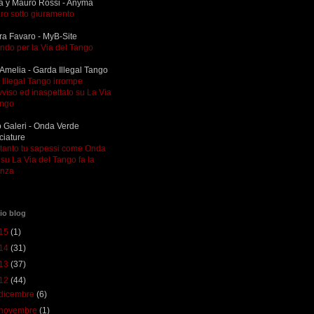
a y Mauro Rossi - Anyma
ro sotto giuramento
ra Favaro - MyB-Site
ndo per la Via del Tango
Amelia - Garda Illegal Tango
Illegal Tango irrompe
viso ed inaspettato su La Via
ango
 Galeri - Onda Verde
ciature
ltanto tu sapessi come Onda
su La Via del Tango fa la
enza
io blog
15
(1)
14
(31)
13
(37)
12
(44)
dicembre
(6)
novembre
(1)