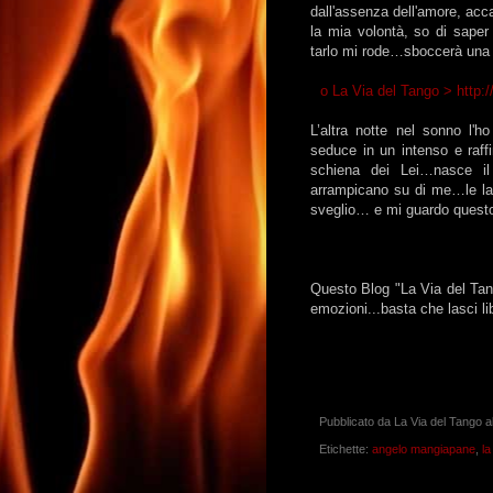
dall'assenza dell'amore, acc
la mia volontà, so di saper
tarlo mi rode…sboccerà una p
o La Via del Tango >
http:
L’altra notte nel sonno l'ho
seduce in un intenso e raff
schiena dei Lei…nasce il
arrampicano su di me…le lab
sveglio… e mi guardo questo
Questo Blog "La Via del Ta
emozioni...basta che lasci li
Pubblicato da
La Via del Tango
a
Etichette:
angelo mangiapane
,
la