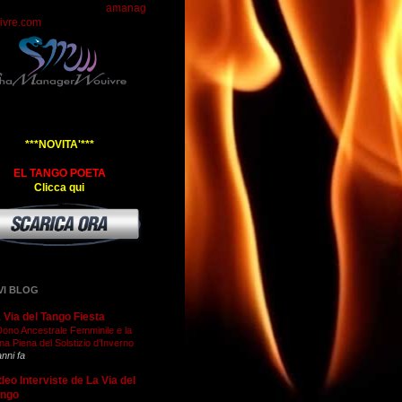
amanag
ivre.com
***NOVITA'***
EL TANGO POETA
Clicca qui
VI BLOG
 Via del Tango Fiesta
 Dono Ancestrale Femminile e la
na Piena del Solstizio d’Inverno
anni fa
deo Interviste de La Via del
ango