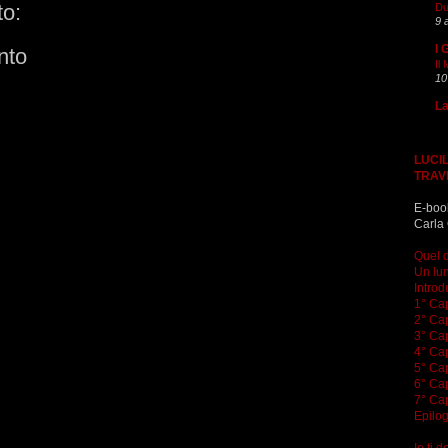
o:
Du
9 
I 
nto
Il
10
La
LUCIL
TRAV
E-boo
Carla 
Quel d
Un lun
Introd
1° Cap
2° Cap
3° Cap
4° Cap
5° Cap
6° Cap
7° Cap
Epilo
Io ti 