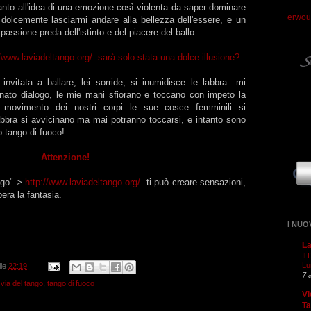
anto all'idea di una emozione così violenta da saper dominare
erwou
 dolcemente lasciarmi andare alla bellezza dell'essere, e un
assione preda dell'istinto e del piacere del ballo…
//www.laviadeltango.org/
sarà solo stata una dolce illusione?
 invitata a ballare, lei sorride, si inumidisce le labbra…mi
inato dialogo, le mie mani sfiorano e toccano con impeto la
 movimento dei nostri corpi le sue cosce femminili si
bra si avvicinano ma mai potranno toccarsi, e intanto sono
 tango di fuoco!
Attenzione!
ngo" >
http://www.laviadeltango.org/
ti può creare sensazioni,
bera la fantasia.
I NUO
La
Il
Lu
lle
22:19
7 
 via del tango
,
tango di fuoco
Vi
T