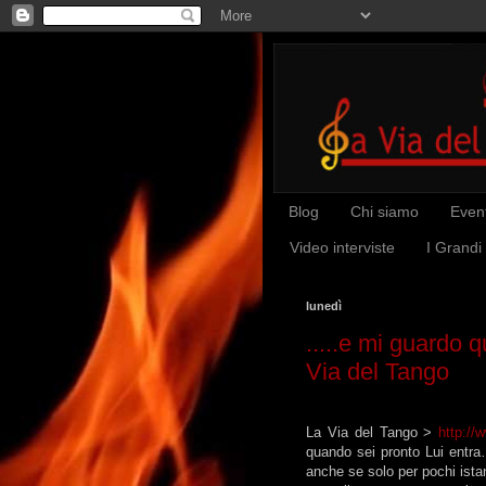
Blog
Chi siamo
Event
Video interviste
I Grandi
lunedì
.....e mi guardo 
Via del Tango
La Via del Tango >
http://
quando sei pronto Lui entra…
anche se solo per pochi istan