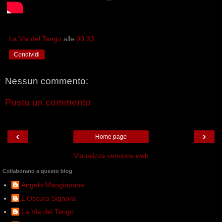
La Via del Tango
alle
00:33
Condividi
Nessun commento:
Posta un commento
‹
›
Home page
Visualizza versione web
Collaborano a questo blog
Angelo Mangiapane
L'Oscura Signora
La Via del Tango