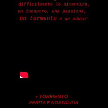
difficilmente lo dimentica.
,
Un incontro,
u
na
passione
un tormento
e u
n addio"
- TORMENTO
–
FERITA E NOSTALGIA