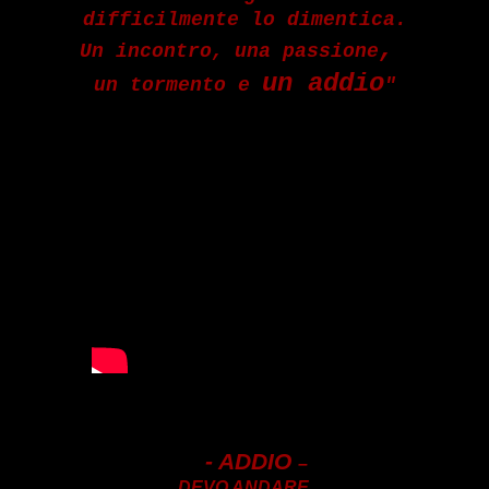
difficilmente lo dimentica.
,
Un incontro,
u
na
passione
u
n addio
un tormento e
"
- ADDIO
–
DEVO ANDARE