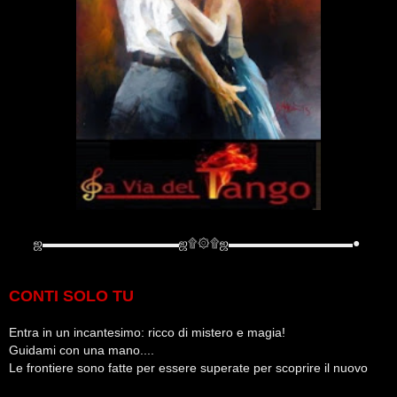
ஜ
▬▬▬▬▬▬▬▬▬▬▬
ஜ
۩۞۩
ஜ
▬▬▬▬▬▬▬▬▬▬●
CONTI SOLO TU
Entra in un incantesimo: ricco di mistero e magia!
Guidami con una mano....
Le frontiere sono fatte per essere superate per scoprire il nuovo