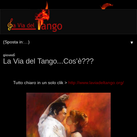
▼
giovedì
La Via del Tango...Cos'è???
Tutto chiaro in un solo clik >
http://www.laviadeltango.org/