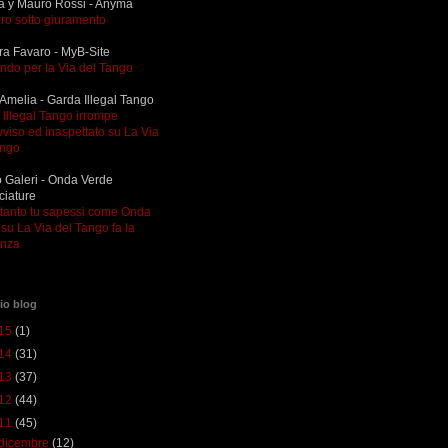
a y Mauro Rossi - Anyma
ro sotto giuramento
ra Favaro - MyB-Site
ndo per la Via del Tango
Amelia - Garda Illegal Tango
Illegal Tango irrompe
viso ed inaspettato su La Via
ango
 Galeri - Onda Verde
ciature
ltanto tu sapessi come Onda
su La Via del Tango fa la
enza
io blog
15
(1)
14
(31)
13
(37)
12
(44)
11
(45)
dicembre
(12)