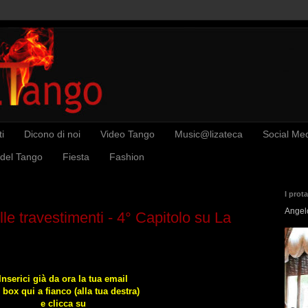
i
Dicono di noi
Video Tango
Music@lizateca
Social Me
 del Tango
Fiesta
Fashion
I prot
Angel
ille travestimenti - 4° Capitolo su La
Inserici già da ora la tua email
 box qui a fianco (alla tua destra)
e
clicca su