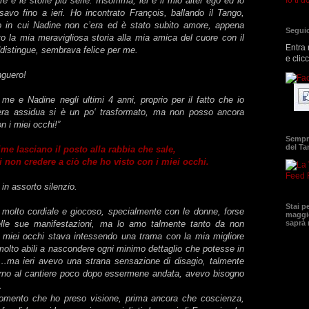
e e le storie più serie. Insomma, lei è il mio alter ego ed io
vo fino a ieri. Ho incontrato François, ballando il Tango,
ro in cui Nadine non c’era ed è stato subito amore, appena
Seguic
o la mia meravigliosa storia alla mia amica del cuore con il
Entra 
ddistingue, sembrava felice per me.
e clic
nguero!
me e Nadine negli ultimi 4 anni, proprio per il fatto che io
era assidua si è un po‘ trasformato, ma non posso ancora
n i miei occhi!”
Sempre
del T
ime lasciano il posto alla rabbia che sale,
di non credere a ciò che ho visto con i miei occhi.
Feed 
 in assorto silenzio.
Stai p
 molto cordiale e giocoso, specialmente con le donne, forse
maggio
elle sue manifestazioni, ma lo amo talmente tanto da non
saprà
 miei occhi stava intessendo una trama con la mia migliore
olto abili a nascondere ogni minimo dettaglio che potesse in
…ma ieri avevo una strana sensazione di disagio, talmente
torno al cantiere poco dopo essermene andata, avevo bisogno
…
 momento che ho preso visione, prima ancora che coscienza,