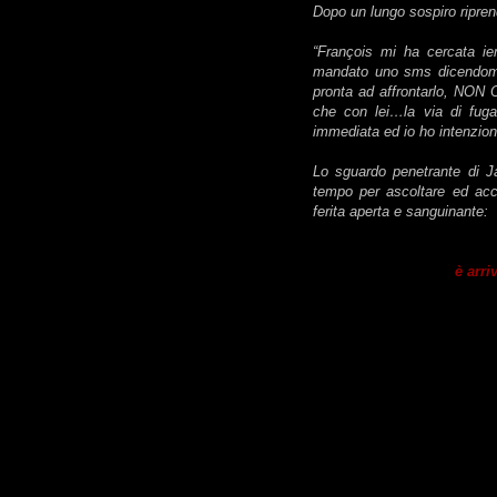
Dopo un lungo sospiro ripr
“François mi ha cercata ie
mandato uno sms dicendomi
pronta ad affrontarlo, NON
che con lei…la via di fuga
immediata ed io ho intenzion
Lo sguardo penetrante di Ja
tempo per ascoltare ed acc
ferita aperta e sanguinante:
è arri