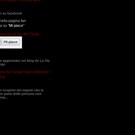
i su facebook
nella pagina fan
ca su "
Mi piace
"
 aggiornato sul blog de La Via
ango
sottoscrivi
Rss
er scoprire dei segreti che la
r parte delle persone non
 mai…