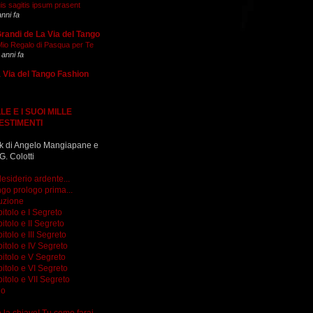
is sagitis ipsum prasent
anni fa
Grandi de La Via del Tango
 Mio Regalo di Pasqua per Te
 anni fa
 Via del Tango Fashion
LE E I SUOI MILLE
ESTIMENTI
k di Angelo Mangiapane e
G. Colotti
esiderio ardente...
go prologo prima...
uzione
itolo e I Segreto
itolo e II Segreto
itolo e III Segreto
itolo e IV Segreto
itolo e V Segreto
itolo e VI Segreto
itolo e VII Segreto
go
do la chiave! Tu come farai...