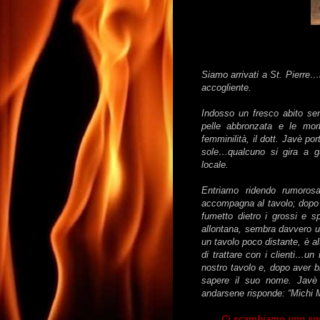
Siamo arrivati a St. Pierre…i
accogliente.
Indosso un fresco abito sen
pelle abbronzata e le mor
femminilità, il dott. Javè por
sole…qualcuno si gira a gu
locale.
Entriamo ridendo rumoros
accompagna al tavolo; dopo a
fumetto dietro i grossi e s
allontana, sembra davvero u
un tavolo poco distante, è 
di trattare con i clienti…un
nostro tavolo e, dopo aver b
sapere il suo nome. Javè 
andarsene risponde: “Michi 
Ci scambiamo uno sgu