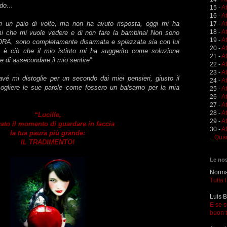
endo…
15 -
A
16 -
A
ri un paio di volte, ma non ha avuto risposta, oggi mi ha
17 -
A
18 -
A
 che mi vuole vedere e di non fare la bambina! Non sono
19 -
At
 ORA, sono completamente disarmata e spiazzata sia con lui
20 -
At
 è ciò che il mio istinto mi ha suggerito come soluzione
21 -
A
e di assecondare il mio sentire”
22 -
At
23 -
A
vé mi distoglie per un secondo dai miei pensieri, giusto il
24 -
A
ogliere le sue parole come fossero un balsamo per la mia
25 -
A
26 -
At
27 -
At
28 -
At
“Lucille,
29 -
A
vato il momento di guardare in faccia
30 -
At
la tua paura più grande:
...Qua
IL TRADIMENTO!
Le nos
Norma 
Tutta 
Luis B
E se s
buon 