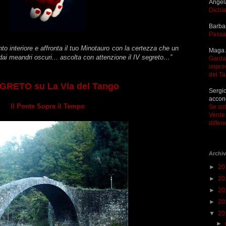
Angel
Dichia
Barba
Passa
nto interiore e affronta il tuo Minotauro con la certezza che un
Maga 
i dai meandri oscuri... ascolta con attenzione il IV segreto…”
Garda 
improv
del T
GRETO su La Via del Tango
Sergio
accon
Il Ponte Sopra il Tempo
Se so
Verde 
differ
Archiv
►
20
►
20
►
20
►
20
▼
20
►