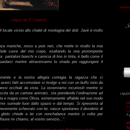
erwou
...segue da 3° Capitolo
l locale vicino allo chalet di montagna del dott. Javè è molto
za maniche, rosso a pois neri, che mette in risalto la mia
bide curve del mio corpo, esaltando la mia prorompente
ta pantaloni bianchi e camicia di lino in tinta, è bello come il
ardarci mentre attraversiamo la strada per raggiungere il
amente e la nostra allegria contagia la ragazza che ci
verci fatti accomodare si rivolge a noi con un buffo tono da
pessi occhiali da vista. La osserviamo incuriositi mentre si
scita da un cartone animato...sta prendendo l’ordinazione ad
I NUO
alta e magra come Olivia, estremamente affabile nel suo modo
La
 mix surreale fuori dallo spazio e dal tempo. Si ripresenta al
Il
revemente scherzato con lei, nasce spontaneo il desiderio di
Lu
glielo chiede e lei con nonchalance mentre si volta per
7 
Mouse mi chiamo, al vostro servizio…”.
Vi
T
ardo complice e scoppiamo in una fragorosa risata.