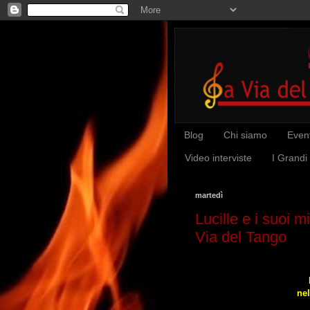
Blog
Chi siamo
Event
Video interviste
I Grandi
martedì
Lucille e i suoi m
Via del Tango
nel