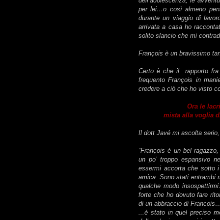
dell’adolescenza, le avventur
per lei…o così almeno pensa
durante un viaggio di lavo
arrivata a casa ho raccontat
solito slancio che mi contra
François è un bravissimo ta
Certo è che il rapporto fra 
frequento François in mani
credere a ciò che ho visto co
Ora le lacr
mista alla voglia 
Il dott Javé mi ascolta serio,
“François è un bel ragazzo,
un po’ troppo espansivo n
essermi accorta che sotto i
amica. Sono stati entrambi m
qualche modo insospettirmi
forte che ho dovuto fare ri
di un abbraccio di François
...è stato in quel preciso