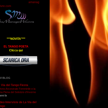
amanag
ivre.com
***NOVITA'***
EL TANGO POETA
Clicca qui
VI BLOG
 Via del Tango Fiesta
 Dono Ancestrale Femminile e la
na Piena del Solstizio d’Inverno
anni fa
deo Interviste de La Via del
ango