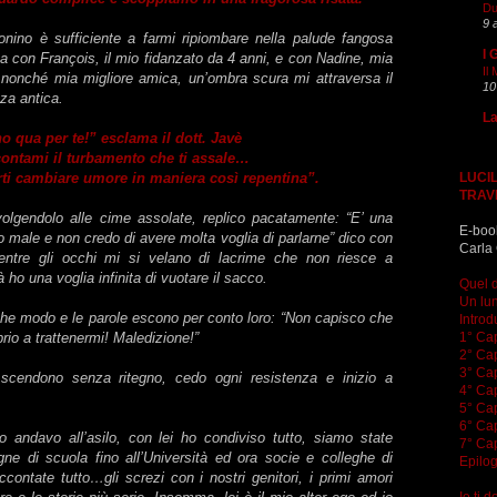
Du
9 
onino è sufficiente a farmi ripiombare nella palude fangosa
I 
a con François, il mio fidanzato da 4 anni, e con Nadine, mia
Il
 nonché mia migliore amica, un’ombra scura mi attraversa il
10
zza antica.
La
o qua per te!” esclama il dott. Javè
ontami il turbamento che ti assale…
LUCIL
arti cambiare umore in maniera così repentina”.
TRAV
olgendolo alle cime assolate, replico pacatamente: “E’ una
E-boo
o male e non credo di avere molta voglia di parlarne” dico con
Carla 
entre gli occhi mi si velano di lacrime che non riesce a
à ho una voglia infinita di vuotare il sacco.
Quel d
Un lun
che modo e le parole escono per conto loro: “Non capisco che
Introd
1° Cap
io a trattenermi! Maledizione!”
2° Cap
3° Cap
 scendono senza ritegno, cedo ogni resistenza e inizio a
4° Cap
5° Cap
6° Cap
andavo all’asilo, con lei ho condiviso tutto, siamo state
7° Cap
ne di scuola fino all’Università ed ora socie e colleghe di
Epilo
ontate tutto…gli screzi con i nostri genitori, i primi amori
Io ti 