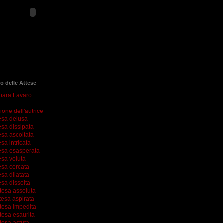
go delle Attese
rbara Favaro
ione dell'autrice
esa delusa
esa dissipata
esa ascoltata
esa intricata
esa esasperata
esa voluta
esa cercata
esa dilatata
esa dissolta
ttesa assoluta
tesa aspirata
ttesa impedita
tesa esaurita
tesa astuta