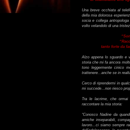
Una breve occhiata al telef
della mia dolorosa esperienz
socia e collega antropologa
volto velandolo di una triste
“Son
“Racc
tanto forte da f
Alzo appena lo sguardo e v
storia che mi fa ancora molt
tono leggermente cinico m
trattenere...anche se in realt
Cerco di riprendermi in qual
mi succede…non riesco propr
Tra le lacrime, che ormai
raccontare la mia storia:
“Conosco Nadine da quando 
amiche inseparabili, compag
lavoro…ci siamo sempre racc