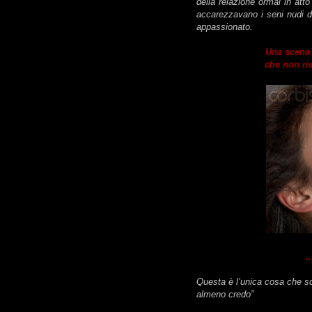
della relazione ormai in atto 
accarezzavano i seni nudi d
appassionato.
Una scena 
che non ri
…
Questa è l’unica cosa che s
almeno credo”