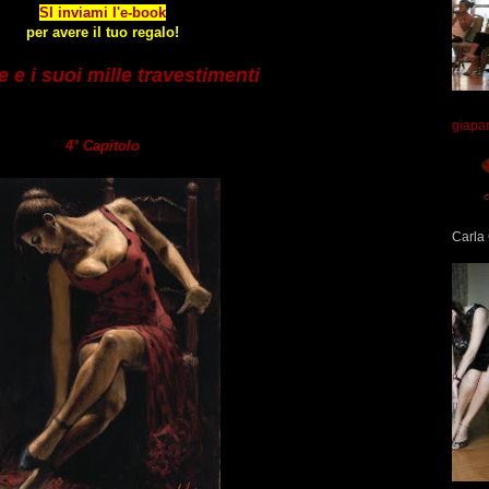
SI inviami l'e-book
per avere il tuo regalo!
e e i suoi mille travestimenti
giapa
4° Capitolo
Carla 