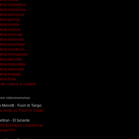
ttesa sospettosa
ttesa impetuosa
ttesa altezzosa
ttesa golosa
tesa isolata
tesa risoluta
ttesa invocata
tesa disperata
ttesa paventata
ttesa scontrosa
ttesa immaginata
tesa ignorata
tesa calpestata
tesa allarmata
ttesa tangata
tesa finita
ndo l'attesa si compie
tre videointerviste
Menotti - Fuori di Tango
la verità su "Fuori di Tango"
eltran - El tunante
olo tu potessi costruire un
tango???