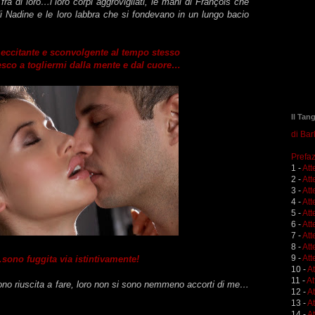
fra di loro
…i loro corpi aggrovigliati, le mani di François che
i Nadine e le loro labbra che si fondevano in un lungo bacio
eccitante e sconvolgente al tempo stesso
esco a togliermi dalla mente e dal cuore…
Il Tan
di Ba
Prefaz
1 -
Att
2 -
Att
3 -
Att
4 -
Att
5 -
Att
6 -
Att
7 -
Att
8 -
Att
9 -
Att
sono fuggita via istintivamente!
10 -
A
11 -
At
ono riuscita a fare, loro non si sono nemmeno accorti di me…
12 -
A
13 -
At
14 -
At