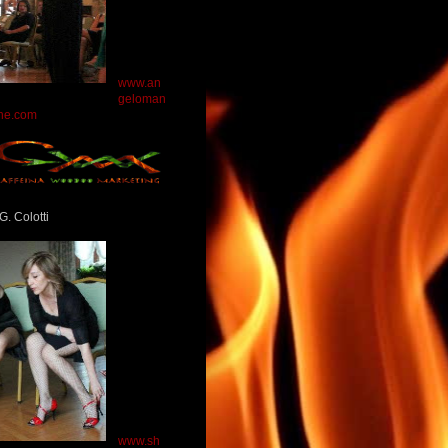
www.an
geloman
ne.com
G. Colotti
www.sh