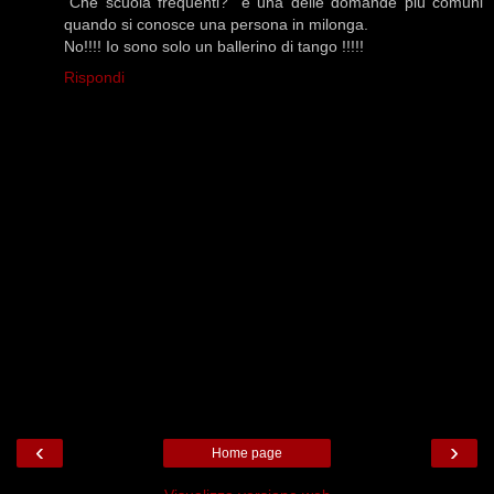
"Che scuola frequenti?" è una delle domande più comuni
quando si conosce una persona in milonga.
No!!!! Io sono solo un ballerino di tango !!!!!
Rispondi
‹
›
Home page