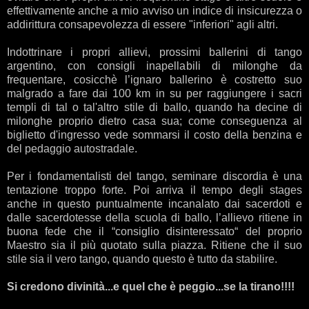
effettivamente anche a mio avviso un indice di insicurezza o
addirittura consapevolezza di essere "inferiori" agli altri.
.
Indottrinare i propri allievi, prossimi ballerini di tango
argentino, con consigli inapellabili di milonghe da
frequentare, cosicchè l’ignaro ballerino è costretto suo
malgrado a fare dai 100 km in su per raggiungere i sacri
templi di tal o tal'altro stile di ballo, quando ha decine di
milonghe proprio dietro casa sua; come conseguenza al
biglietto d'ingresso vede sommarsi il costo della benzina e
del pedaggio autostradale.
.
Per i fondamentalisti del tango, seminare discordia è una
tentazione troppo forte. Poi arriva il tempo degli stages
anche in questo puntualmente incanalato dai sacerdoti e
dalle sacerdotesse della scuola di ballo, l’allievo ritiene in
buona fede che il “consiglio disinteressato“ del proprio
Maestro sia il più quotato sulla piazza. Ritiene che il suo
stile sia il vero tango, quando questo è tutto da stabilire.
.
Si credono divinità...e quel che è peggio...se la tirano!!!!
.