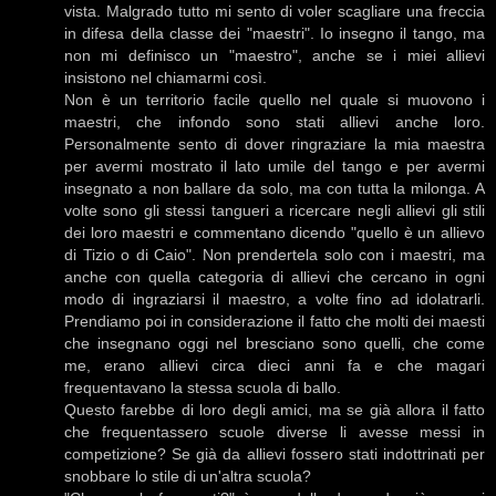
vista. Malgrado tutto mi sento di voler scagliare una freccia
in difesa della classe dei "maestri". Io insegno il tango, ma
non mi definisco un "maestro", anche se i miei allievi
insistono nel chiamarmi così.
Non è un territorio facile quello nel quale si muovono i
maestri, che infondo sono stati allievi anche loro.
Personalmente sento di dover ringraziare la mia maestra
per avermi mostrato il lato umile del tango e per avermi
insegnato a non ballare da solo, ma con tutta la milonga. A
volte sono gli stessi tangueri a ricercare negli allievi gli stili
dei loro maestri e commentano dicendo "quello è un allievo
di Tizio o di Caio". Non prendertela solo con i maestri, ma
anche con quella categoria di allievi che cercano in ogni
modo di ingraziarsi il maestro, a volte fino ad idolatrarli.
Prendiamo poi in considerazione il fatto che molti dei maesti
che insegnano oggi nel bresciano sono quelli, che come
me, erano allievi circa dieci anni fa e che magari
frequentavano la stessa scuola di ballo.
Questo farebbe di loro degli amici, ma se già allora il fatto
che frequentassero scuole diverse li avesse messi in
competizione? Se già da allievi fossero stati indottrinati per
snobbare lo stile di un'altra scuola?