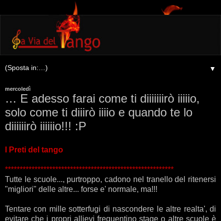
▼
mercoledì
… E adesso farai come ti diiiiiiirò iiiiio,
solo come ti diiirò iiiio e quando te lo
diiiiiirò iiiiiio!!! :P
I Preti del tango
*********************************************************
Tutte le scuole..., purtroppo, cadono nel tranello del ritenersi
"migliori" delle altre... forse e' normale, ma!!!
Tentare con mille sotterfugi di nascondere le altre realta', di
evitare che i propri allievi frequentino stage o altre scuole è