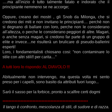
….ma all'inizio è tutto talmente fatato e indorato che il
principiante nemmeno se ne accorge;
.
Oppure, creano dei mostri , gli Snob da Milonga, che si
credono dei miti e non invitano le principianti… perchè non
si degnano di ballare con loro, perche non le considerano
all'altezza, o perche le considerano peggiori di altre. Magari,
o anche senza magari, si credono far parte di un gruppo di
elite e invece…ne risulterà un brulicare di pseudo-ballerini
esperti!
Loro, i fondamentalisti chiosano cosi: “non contaminare lo
stile con altri stili!! per carita…“
.
A tutti loro Io rispondo: AL DIAVOLO !!!
.
Abitualmente non intervengo, ma questa volta mi sento
preso per i capelli, sono basito da attributi fuori luogo...
.
Sarò il sasso per la forbice, pronto a scalfire certi dogmi
*********************************************************
Il tango è confronto, mescolanza di stili, di sudore e di razza.