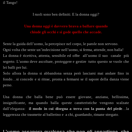
il Tango!
I ruoli sono ben definiti. E la donna oggi?
Una donna oggi è davvero brava a ballare quando
chiude gli occhi e si gode quello che accade.
Sente la guida dell’uomo, la percepisce nel corpo, le parole non servono.
Ogni volta che sente un’indecisione nell’uomo, si ferma, attende, non balla!
La donna è ricettiva, attenta, sensibile ed offre
all’uomo il suo
canale
più
segreto. L’uomo deve ascoltare, proteggere e gestire
tutto questo se vuole che
lei balli per lui.
Solo allora la donna si abbandona senza però lasciarsi mai andare fino in
fondo…si concede e si ritrae, pronta a fermarsi se il sapore della danza viene
perso.
Una donna che balla bene può essere giovane, anziana, bellissima,
insignificante, ma quando balla queste caratteristiche vengono scalzate
dall’eleganza:
il modo in cui disegna a terra con la punta del piede
…la
leggerezza che trasmette al ballerino e
a chi, guardando, rimane stregato.
L’uomo assapora qualcosa che non gli appartiene, che