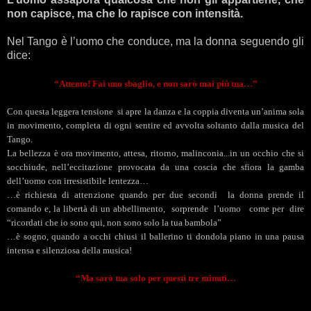
non capisce, ma che lo rapisce con intensità.
Nel Tango è l’uomo che conduce, ma la donna seguendo gli
dice:
“Attento! Fai uno sbaglio, e non sarò mai più tua…”
Con questa leggera tensione
si apre la danza e la coppia diventa un’anima sola
in movimento, completa di ogni sentire ed avvolta soltanto dalla musica del
Tango.
La bellezza è ora movimento, attesa, ritorno, malinconia...in un occhio che si
socchiude, nell’eccitazione provocata da una coscia che sfiora la gamba
dell’uomo con irresistibile lentezza…
…è richiesta di attenzione quando per due secondi
la donna prende il
comando e, la libertà di un abbellimento,
sorprende
l’uomo
come per
dire
“ricordati che io sono qui, non sono solo la tua bambola”
…è sogno, quando a occhi chiusi il ballerino ti dondola piano in una pausa
intensa e silenziosa della musica!
“Ma sarò tua solo per questi tre minuti…