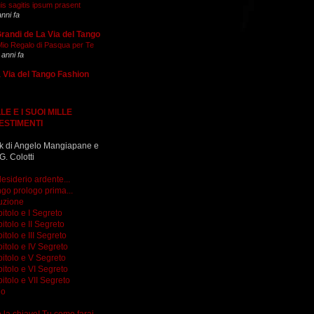
is sagitis ipsum prasent
anni fa
Grandi de La Via del Tango
 Mio Regalo di Pasqua per Te
 anni fa
 Via del Tango Fashion
LE E I SUOI MILLE
ESTIMENTI
k di Angelo Mangiapane e
G. Colotti
esiderio ardente...
go prologo prima...
uzione
itolo e I Segreto
itolo e II Segreto
itolo e III Segreto
itolo e IV Segreto
itolo e V Segreto
itolo e VI Segreto
itolo e VII Segreto
go
do la chiave! Tu come farai...