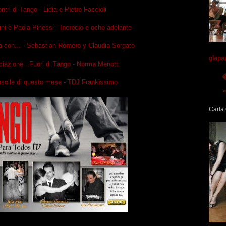
ntri di Tango - Lidia e Pietro Faccioli
ini e Paola Pinessi - Incrocio e ocho adelante
a con... - Sebastian Romero y Claudia Sorgato
giapa
iazione...Fuori di Tango - Norma Menotti
nsolle di questo mese - TDJ Frankissimo
Carla 