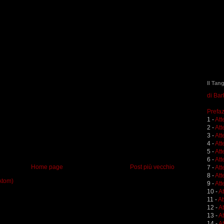
Il Tan
di Ba
Prefaz
1 -
Att
2 -
Att
3 -
Att
4 -
Att
5 -
Att
6 -
Att
Home page
Post più vecchio
7 -
Att
8 -
Att
Atom)
9 -
Att
10 -
A
11 -
At
12 -
A
13 -
At
14 -
At