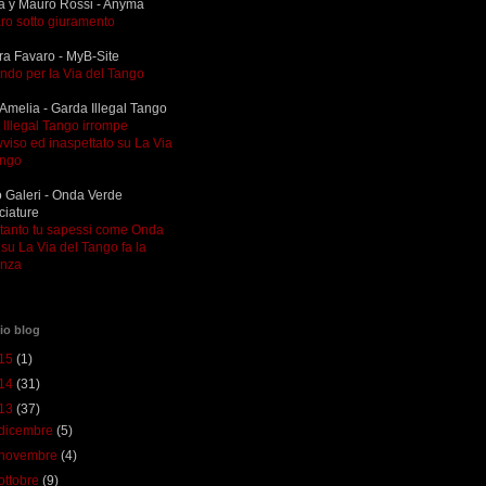
a y Mauro Rossi - Anyma
ro sotto giuramento
ra Favaro - MyB-Site
ndo per la Via del Tango
Amelia - Garda Illegal Tango
Illegal Tango irrompe
viso ed inaspettato su La Via
ango
 Galeri - Onda Verde
ciature
ltanto tu sapessi come Onda
su La Via del Tango fa la
enza
io blog
15
(1)
14
(31)
13
(37)
dicembre
(5)
novembre
(4)
ottobre
(9)