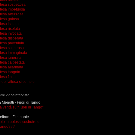
ttesa sospettosa
ttesa impetuosa
ttesa altezzosa
ttesa golosa
tesa isolata
tesa risoluta
ttesa invocata
tesa disperata
ttesa paventata
ttesa scontrosa
ttesa immaginata
tesa ignorata
tesa calpestata
tesa allarmata
ttesa tangata
tesa finita
ndo l'attesa si compie
tre videointerviste
Menotti - Fuori di Tango
la verità su "Fuori di Tango"
eltran - El tunante
olo tu potessi costruire un
tango???