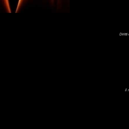
Diritt
il