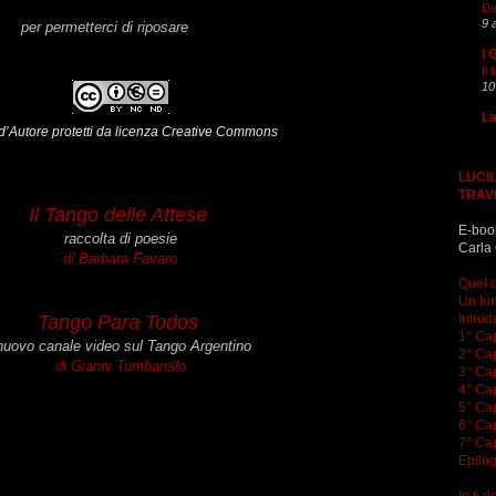
Du
9 
per permetterci di riposare
I 
Il
10
La
i d’Autore protetti da licenza Creative Commons
LUCIL
TRAV
Il Tango delle Attese
E-boo
raccolta di poesie
Carla 
di
Barbara Favaro
Quel d
Un lun
Introd
Tango Para Todos
1° Cap
 nuovo canale video sul Tango Argentino
2° Cap
di
Gianni Tumbarello
3° Cap
4° Cap
5° Cap
6° Cap
7° Cap
Epilo
Io ti 