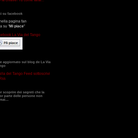
i su facebook
nella pagina fan
ca su "
Mi piace
"
 aggiornato sul blog de La Via
ango
sottoscrivi
Rss
er scoprire dei segreti che la
r parte delle persone non
 mai…