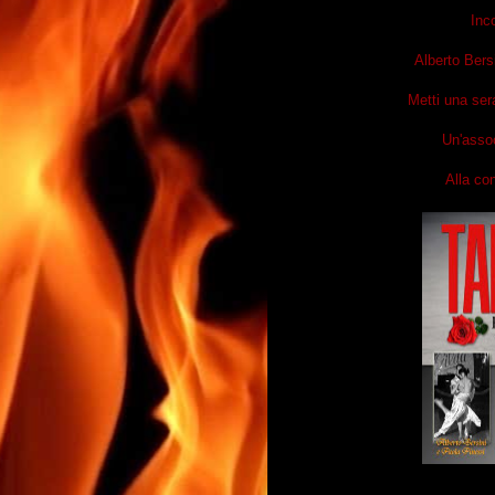
Inco
Alberto Bers
Metti una ser
Un'assoc
Alla co