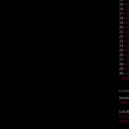
15 -
A
16 -
A
17 -
A
18 -
A
19 -
At
20 -
At
21 -
A
22 -
At
23 -
A
24 -
A
25 -
A
26 -
At
27 -
At
28 -
At
29 -
A
30 -
At
...Qua
Le nos
Norma 
Tutta 
Luis B
E se s
buon 