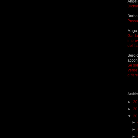
Angel
Dichia
Barba
Passa
Maga 
Garda 
improv
del T
Sergio
accon
Se so
Verde 
differ
Archiv
►
20
►
20
▼
20
►
►
►