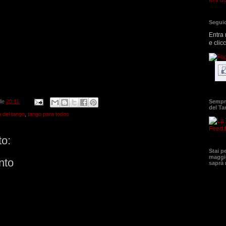
Seguic
Entra 
e clic
Sempre
lle
20:11
del T
a del tango
,
tango para todos
Feed 
o:
Stai p
maggio
nto
saprà