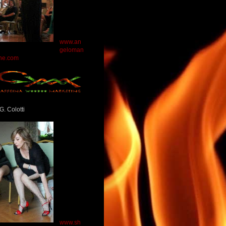
www.an
geloman
ne.com
G. Colotti
www.sh