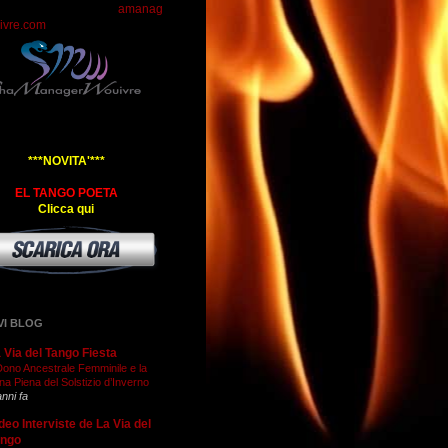
amanag
ivre.com
***NOVITA'***
EL TANGO POETA
Clicca qui
VI BLOG
 Via del Tango Fiesta
 Dono Ancestrale Femminile e la
na Piena del Solstizio d’Inverno
anni fa
deo Interviste de La Via del
ango