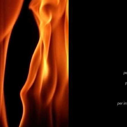
pe
p
per i