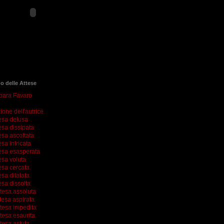
go delle Attese
rbara Favaro
ione dell'autrice
esa delusa
esa dissipata
esa ascoltata
esa intricata
esa esasperata
esa voluta
esa cercata
esa dilatata
esa dissolta
ttesa assoluta
tesa aspirata
ttesa impedita
tesa esaurita
tesa astuta