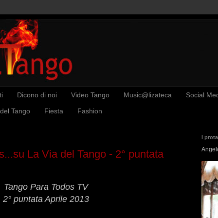
i
Dicono di noi
Video Tango
Music@lizateca
Social Me
 del Tango
Fiesta
Fashion
I prot
Angel
...su La Via del Tango - 2° puntata
Tango Para Todos TV
2° puntata Aprile 2013