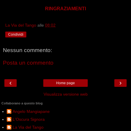
RINGRAZIAMENTI
La Via del Tango
alle
08:02
Condividi
Nessun commento:
Posta un commento
‹
›
Home page
Visualizza versione web
Collaborano a questo blog
Angelo Mangiapane
L'Oscura Signora
La Via del Tango