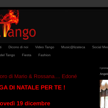
i
Dicono di noi
Video Tango
Music@lizateca
Social Me
 del Tango
Fiesta
Fashion
I prot
Angel
soro di Mario & Rossana.... Edoné
A DI NATALE PER TE !
ovedì 19 dicembre