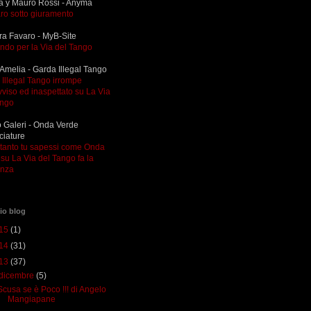
a y Mauro Rossi - Anyma
ro sotto giuramento
ra Favaro - MyB-Site
ndo per la Via del Tango
Amelia - Garda Illegal Tango
Illegal Tango irrompe
viso ed inaspettato su La Via
ango
 Galeri - Onda Verde
ciature
ltanto tu sapessi come Onda
su La Via del Tango fa la
enza
io blog
15
(1)
14
(31)
13
(37)
dicembre
(5)
Scusa se è Poco !!! di Angelo
Mangiapane