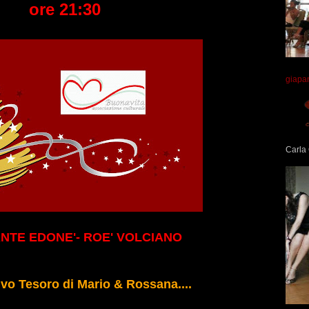
ore 21:30
giapa
Carla 
NTE EDONE'- ROE' VOLCIANO
ivo Tesoro di Mario & Rossana....