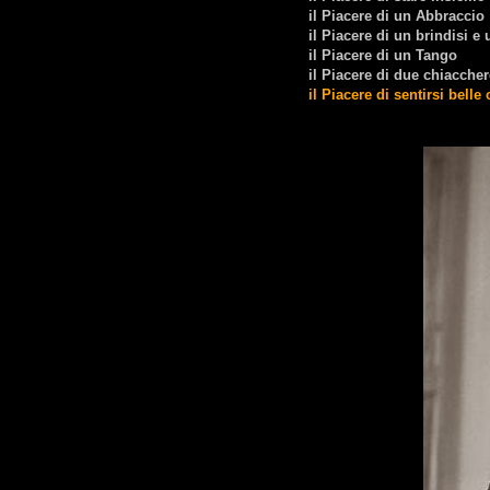
il Piacere di un Abbraccio
il Piacere di un brindisi e
il Piacere di un Tango
il Piacere di due chiacche
il Piacere di
sentirsi belle