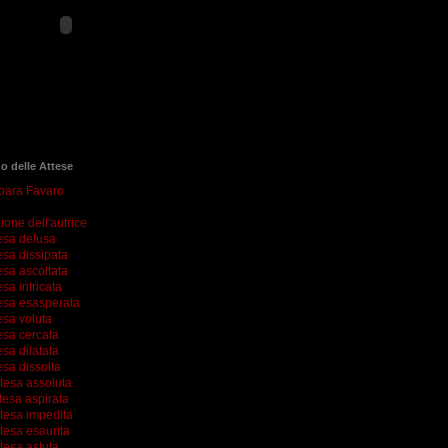
go delle Attese
rbara Favaro
ione dell'autrice
esa delusa
esa dissipata
esa ascoltata
esa intricata
esa esasperata
esa voluta
esa cercata
esa dilatata
esa dissolta
ttesa assoluta
tesa aspirata
ttesa impedita
tesa esaurita
tesa astuta