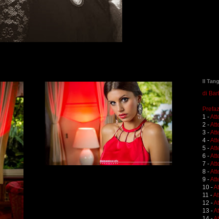
Il Tan
di Ba
Prefaz
1 -
Att
2 -
Att
3 -
Att
4 -
Att
5 -
Att
6 -
Att
7 -
Att
8 -
Att
9 -
Att
10 -
A
11 -
At
12 -
A
13 -
At
14 -
At