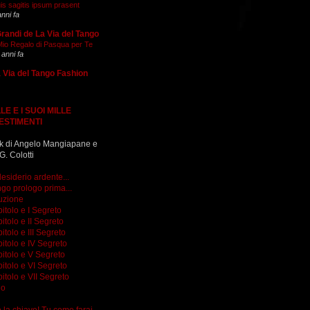
is sagitis ipsum prasent
anni fa
Grandi de La Via del Tango
 Mio Regalo di Pasqua per Te
 anni fa
 Via del Tango Fashion
LE E I SUOI MILLE
ESTIMENTI
k di Angelo Mangiapane e
G. Colotti
esiderio ardente...
go prologo prima...
uzione
itolo e I Segreto
itolo e II Segreto
itolo e III Segreto
itolo e IV Segreto
itolo e V Segreto
itolo e VI Segreto
itolo e VII Segreto
go
do la chiave! Tu come farai...