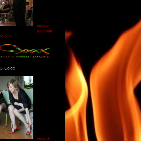
www.an
geloman
ne.com
G. Colotti
www.sh