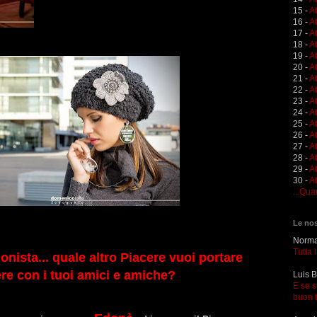
15 -
A
16 -
A
17 -
A
18 -
A
19 -
At
20 -
At
21 -
A
22 -
At
23 -
A
24 -
A
25 -
A
26 -
At
27 -
At
28 -
At
29 -
A
30 -
At
...Qua
Le nos
Norma 
Tutta 
nista... quale altro Piacere vuoi portare
re con i tuoi amici e amiche?
Luis B
E se s
buon 