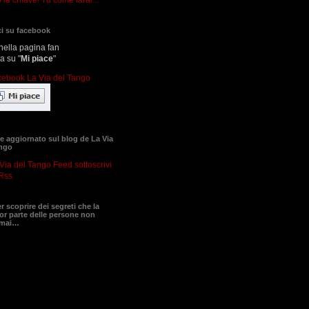
i su facebook
nella pagina fan
ca su "
Mi piace
"
 aggiornato sul blog de La Via
ango
sottoscrivi
Rss
er scoprire dei segreti che la
r parte delle persone non
 mai…