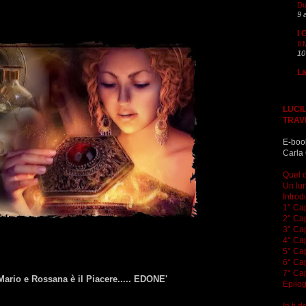
Du
9 
I 
Il
10
La
LUCIL
TRAV
E-boo
Carla 
Quel d
Un lun
Introd
1° Cap
2° Cap
3° Cap
4° Cap
5° Cap
6° Cap
7° Cap
Mario e Rossana è il Piacere..... EDONE'
Epilo
Io ti 