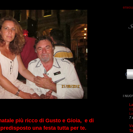
erwou
I NUO
La
Il
Lu
7 
natale più ricco di Gusto e Gioia, e di
Vi
redisposto una festa tutta per te.
T