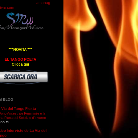
amanag
ivre.com
***NOVITA'***
EL TANGO POETA
Clicca qui
VI BLOG
 Via del Tango Fiesta
 Dono Ancestrale Femminile e la
na Piena del Solstizio d’Inverno
anni fa
deo Interviste de La Via del
ango