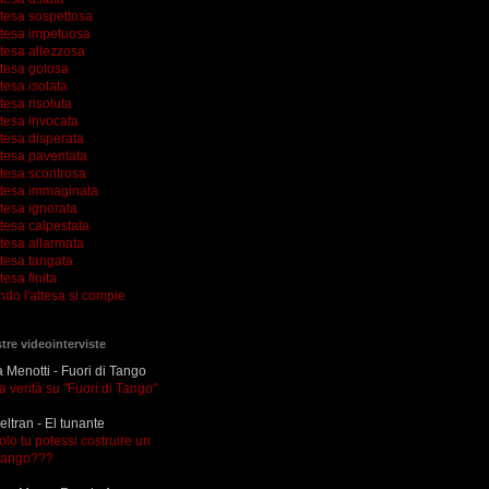
ttesa sospettosa
ttesa impetuosa
ttesa altezzosa
ttesa golosa
tesa isolata
tesa risoluta
ttesa invocata
tesa disperata
ttesa paventata
ttesa scontrosa
ttesa immaginata
tesa ignorata
tesa calpestata
tesa allarmata
ttesa tangata
tesa finita
ndo l'attesa si compie
tre videointerviste
Menotti - Fuori di Tango
la verità su "Fuori di Tango"
eltran - El tunante
olo tu potessi costruire un
tango???