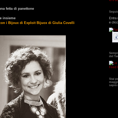
 una fetta di panettone
Seguic
re insieme
Entra 
e clic
 con i Bijoux di Exploit Bijuox di Giulia Covelli
Sempre
del T
Feed 
Stai p
maggio
saprà