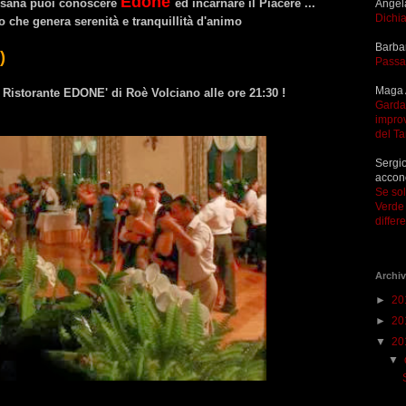
Edonè
ssana puoi conoscere
ed incarnare il Piacere ...
Angel
Dichia
ro che genera serenità e tranquillità d'animo
Barba
)
Passa
Maga 
l Ristorante EDONE' di Roè Volciano alle ore 21:30 !
Garda 
improv
del T
Sergio
accon
Se so
Verde 
differ
Archiv
►
20
►
20
▼
20
▼