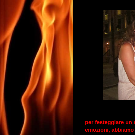
per festeggiare un 
emozioni, abbiamo p