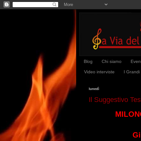
Blog
Chi siamo
Event
Video interviste
I Grandi
lunedì
Il Suggestivo Te
MILONG
Gi