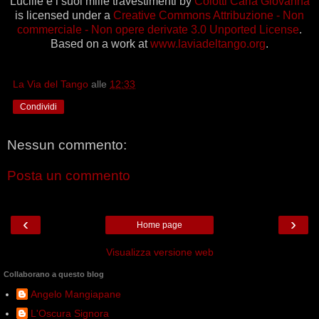
Lucille e i suoi mille travestimenti
by
Colotti Carla Giovanna
is licensed under a
Creative Commons Attribuzione - Non
commerciale - Non opere derivate 3.0 Unported License
.
Based on a work at
www.laviadeltango.org
.
La Via del Tango
alle
12:33
Condividi
Nessun commento:
Posta un commento
‹
›
Home page
Visualizza versione web
Collaborano a questo blog
Angelo Mangiapane
L'Oscura Signora